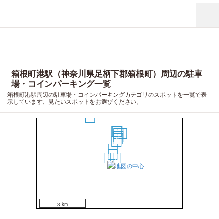
箱根町港駅（神奈川県足柄下郡箱根町）周辺の駐車
場・コインパーキング一覧
箱根町港駅周辺の駐車場・コインパーキングカテゴリのスポットを一覧で表
示しています。見たいスポットをお選びください。
13
12
10
9
8
11
7
6
5
4
3
2
1
3 km