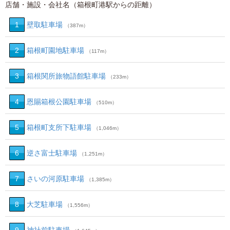
店舗・施設・会社名（箱根町港駅からの距離）
1
壁取駐車場
（387m）
2
箱根町園地駐車場
（117m）
3
箱根関所旅物語館駐車場
（233m）
4
恩賜箱根公園駐車場
（510m）
5
箱根町支所下駐車場
（1,046m）
6
逆さ富士駐車場
（1,251m）
7
さいの河原駐車場
（1,385m）
8
大芝駐車場
（1,556m）