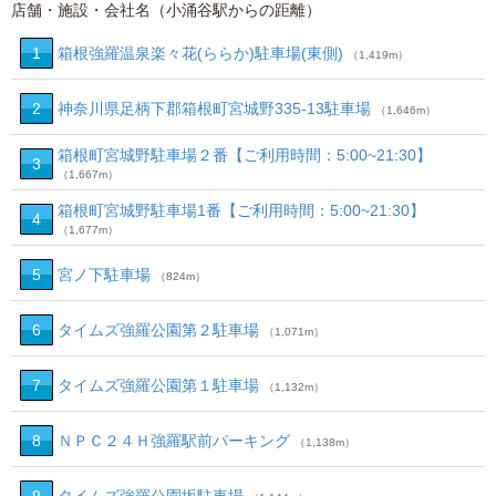
店舗・施設・会社名（小涌谷駅からの距離）
1
箱根強羅温泉楽々花(ららか)駐車場(東側)
（1,419m）
2
神奈川県足柄下郡箱根町宮城野335-13駐車場
（1,646m）
箱根町宮城野駐車場２番【ご利用時間：5:00~21:30】
3
（1,667m）
箱根町宮城野駐車場1番【ご利用時間：5:00~21:30】
4
（1,677m）
5
宮ノ下駐車場
（824m）
6
タイムズ強羅公園第２駐車場
（1,071m）
7
タイムズ強羅公園第１駐車場
（1,132m）
8
ＮＰＣ２４Ｈ強羅駅前パーキング
（1,138m）