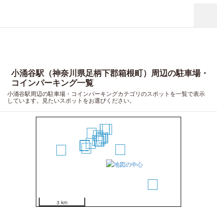
小涌谷駅（神奈川県足柄下郡箱根町）周辺の駐車場・
コインパーキング一覧
小涌谷駅周辺の駐車場・コインパーキングカテゴリのスポットを一覧で表示
しています。見たいスポットをお選びください。
20
3
4
2
17
1
12
11
8
9
10
7
6
13
16
15
14
5
18
19
3 km