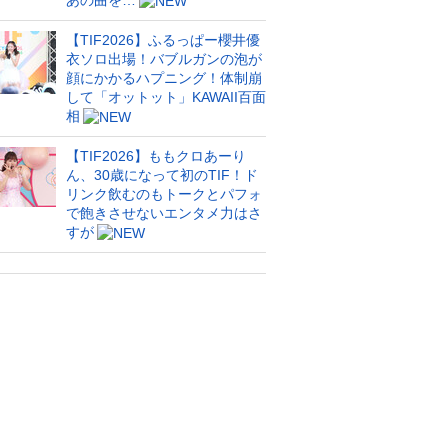
あの曲を…
【TIF2026】ふるっぱー櫻井優
衣ソロ出場！バブルガンの泡が
顔にかかるハプニング！体制崩
して「オットット」KAWAII百面
相
【TIF2026】ももクロあーり
ん、30歳になって初のTIF！ド
リンク飲むのもトークとパフォ
で飽きさせないエンタメ力はさ
すが