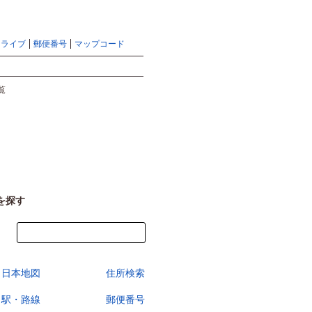
地図検索ならマピオントップ
ヘルプ
サイトマップ
ドライブ
郵便番号
マップコード
検索
覧
を探す
今すぐ地図を見る
日本地図
住所検索
駅・路線
郵便番号