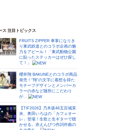
ース 注目トピックス
FRUITS ZIPPER 車掌になりき
り東武鉄道とのコラボ企画の魅
力をアピール！「東武動物公園
に貼ったステッカーはぜひ探し
て！」
櫻井翔 BAKUNEとのコラボ商品
発売！“翔”の文字に着想を得た
モチーフデザインとメンバーカ
ラーの赤など随所にこだわり
が…
【TIF2026】乃木坂46五百城茉
央、奥田いろはの「カフェオー
レ」登場！生歌と生ギターで聴
かせる。赤えんぴつ作詞作曲の