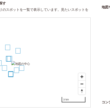
探す
地図
リのスポットを一覧で表示しています。見たいスポットを
8
4
3
1
2
6
7
5
10
11
12
3 km
コン