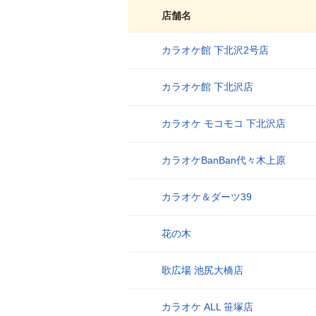
店舗名
カラオケ館 下北沢2号店
1
カラオケ館 下北沢店
2
カラオケ モコモコ 下北沢店
3
カラオケBanBan代々木上原
4
カラオケ＆ダーツ39
5
花の木
6
歌広場 池尻大橋店
7
カラオケ ALL 笹塚店
8