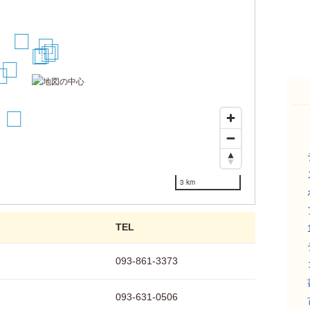
9
10
11
8
6
5
7
2
14
3 km
TEL
093-861-3373
093-631-0506