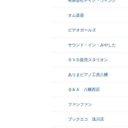
有限会社テイク・ウイング
11
オム楽器
12
ビデオガールズ
13
サウンド・イン・みやした
14
ＤＶＤ販売スタリオン
15
ありまピアノ工房八幡
16
Ｑ＆Ａ 八幡西店
17
ファンファン
18
ブックエコ 浅川店
19