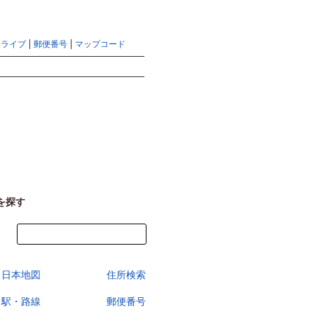
地図検索ならマピオントップ
ヘルプ
サイトマップ
ドライブ
郵便番号
マップコード
検索
を探す
今すぐ地図を見る
日本地図
住所検索
駅・路線
郵便番号