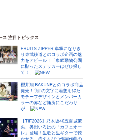
ース 注目トピックス
FRUITS ZIPPER 車掌になりき
り東武鉄道とのコラボ企画の魅
力をアピール！「東武動物公園
に貼ったステッカーはぜひ探し
て！」
櫻井翔 BAKUNEとのコラボ商品
発売！“翔”の文字に着想を得た
モチーフデザインとメンバーカ
ラーの赤など随所にこだわり
が…
【TIF2026】乃木坂46五百城茉
央、奥田いろはの「カフェオー
レ」登場！生歌と生ギターで聴
かせる。赤えんぴつ作詞作曲の