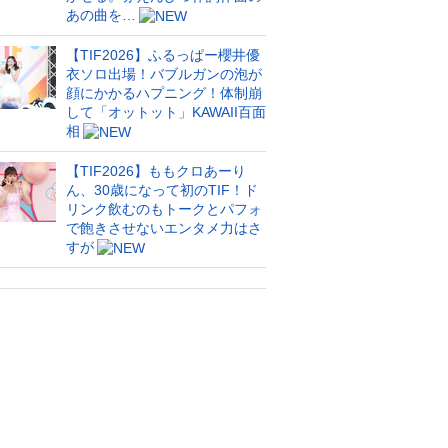
あの曲を…
【TIF2026】ふるっぱー櫻井優
衣ソロ出場！バブルガンの泡が
顔にかかるハプニング！体制崩
して「オットット」KAWAII百面
相
【TIF2026】ももクロあーり
ん、30歳になって初のTIF！ド
リンク飲むのもトークとパフォ
で飽きさせないエンタメ力はさ
すが