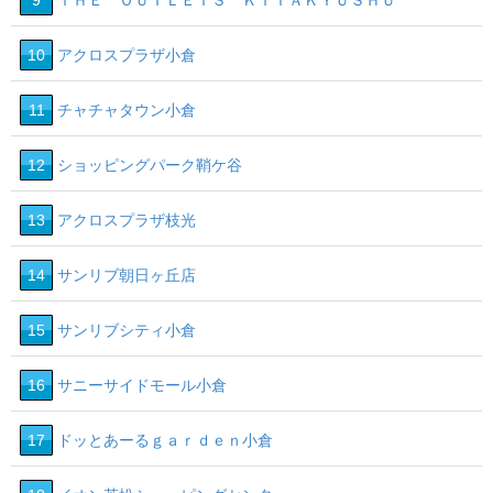
9
ＴＨＥ ＯＵＴＬＥＴＳ ＫＩＴＡＫＹＵＳＨＵ
10
アクロスプラザ小倉
11
チャチャタウン小倉
12
ショッピングパーク鞘ケ谷
13
アクロスプラザ枝光
14
サンリブ朝日ヶ丘店
15
サンリブシティ小倉
16
サニーサイドモール小倉
17
ドッとあーるｇａｒｄｅｎ小倉