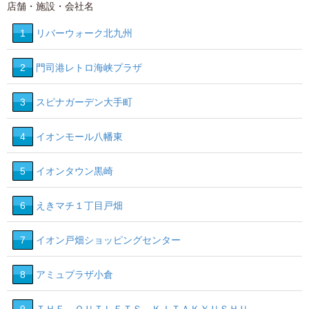
店舗・施設・会社名
1
リバーウォーク北九州
8
11
10
2
門司港レトロ海峡プラザ
3
スピナガーデン大手町
17
4
イオンモール八幡東
15
5
イオンタウン黒崎
16
6
えきマチ１丁目戸畑
7
イオン戸畑ショッピングセンター
8
アミュプラザ小倉