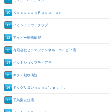
9
ミスターバックマン
10
ＫｅｓａＬａｎＰａｓａｒａｎ
11
バゥ＆ミュウ・クラブ
12
アイビー動物病院
13
有限会社ヒラマツケンネル エイビィ店
14
ペットショップティアラ
15
キクチ動物病院
16
ドッグサロンｎａｎａ’ｓｐａｆｅ
17
千鳥園衣笠店