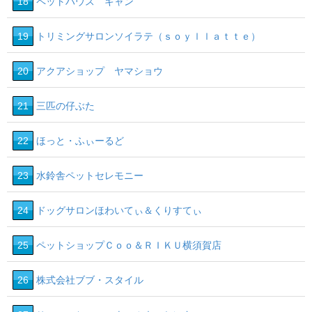
18
ペットハウス キャン
19
トリミングサロンソイラテ（ｓｏｙｌｌａｔｔｅ）
20
アクアショップ ヤマショウ
21
三匹の仔ぶた
22
ほっと・ふぃーるど
23
水鈴舎ペットセレモニー
24
ドッグサロンほわいてぃ＆くりすてぃ
25
ペットショップＣｏｏ＆ＲＩＫＵ横須賀店
26
株式会社ブブ・スタイル