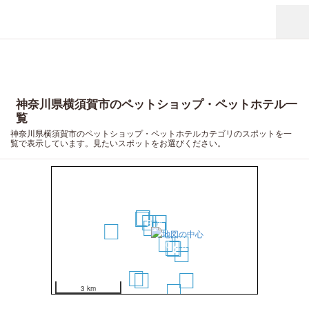
神奈川県横須賀市のペットショップ・ペットホテル一
覧
神奈川県横須賀市のペットショップ・ペットホテルカテゴリのスポットを一
覧で表示しています。見たいスポットをお選びください。
7
8
9
3
1
2
4
5
6
15
10
13
11
12
14
16
17
18
3 km
19
20