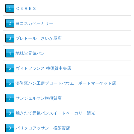
1
ＣＥＲＥＳ
2
ヨコスカベーカリー
3
ブレドール さいか屋店
4
地球堂元気パン
5
ヴィドフランス 横須賀中央店
6
溶岩窯パン工房ブロートバウム ポートマーケット店
7
サンジェルマン横須賀店
8
焼きたて元気パンスイートベーカリー清光
9
パリクロアッサン 横須賀店