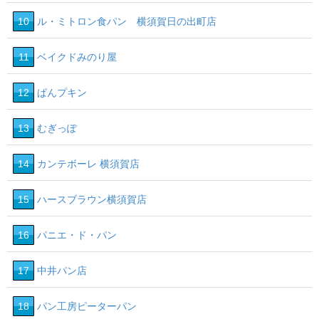
10
ル・ミトロン食パン 横須賀日の出町店
11
ベイクドみのり屋
12
ぱんプキン
13
むぎっぽ
14
カンテボーレ 横須賀店
15
ハースブラウン横須賀店
16
パニエ・ド・パン
17
中井パン店
18
パン工房ピーターパン