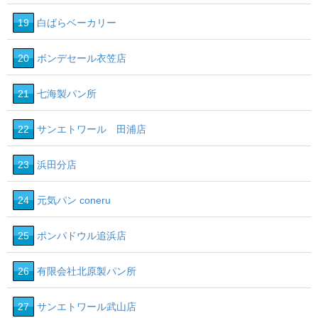
19
白ばらベーカリー
20
ボンデセール衣笠店
21
七海製パン所
22
サンエトワール 田浦店
23
浜田分店
24
元気パン coneru
25
ポンパドウル追浜店
26
有限会社北原製パン所
27
サンエトワール武山店