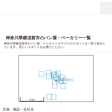
神奈川県横須賀市のパン屋・ベーカリー一覧
神奈川県横須賀市のパン屋・ベーカリーカテゴリのスポットを一覧で表示し
ています。見たいスポットをお選びください。
14
6
3
18
5
1
4
12
2
7
9
8
10
15
13
11
16
17
20
19
3 km
店舗・施設・会社名