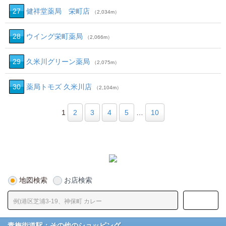
27
健祥堂薬局 栄町店
（2,034m）
28
ウイング栄町薬局
（2,066m）
29
久米川グリーン薬局
（2,075m）
30
薬局トモズ 久米川店
（2,104m）
1
2
3
4
5
…
10
地図検索
お店検索
青梅街道駅：その他のショッピング