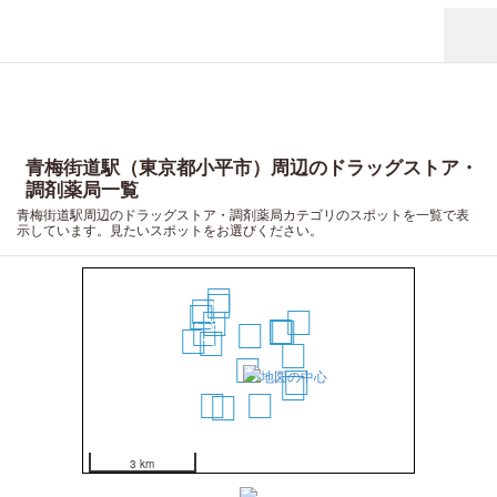
青梅街道駅（東京都小平市）周辺のドラッグストア・
調剤薬局一覧
青梅街道駅周辺のドラッグストア・調剤薬局カテゴリのスポットを一覧で表
示しています。見たいスポットをお選びください。
19
13
20
17
16
8
4
3
6
9
2
14
5
7
1
11
12
18
10
15
3 km