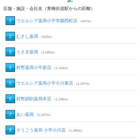
店舗・施設・会社名（青梅街道駅からの距離）
1
ウエルシア薬局小平学園西町店
（447m）
2
むさし薬局
（520m）
3
うさぎ薬局
（1,095m）
4
村野薬局小平新店
（1,104m）
5
ウエルシア薬局小平小川東店
（1,107m）
6
村野調剤薬局本店
（1,156m）
7
あい薬局
（1,237m）
8
そうごう薬局 小平小川店
（1,290m）