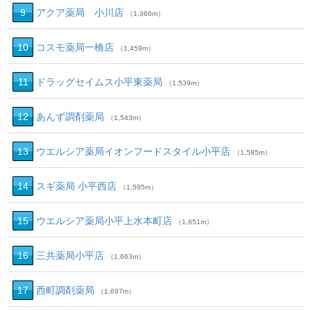
9
アクア薬局 小川店
（1,366m）
10
コスモ薬局一橋店
（1,459m）
11
ドラッグセイムス小平東薬局
（1,539m）
12
あんず調剤薬局
（1,543m）
13
ウエルシア薬局イオンフードスタイル小平店
（1,585m）
14
スギ薬局 小平西店
（1,595m）
15
ウエルシア薬局小平上水本町店
（1,651m）
16
三共薬局小平店
（1,663m）
17
西町調剤薬局
（1,697m）