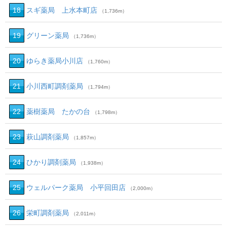
18
スギ薬局 上水本町店
（1,736m）
19
グリーン薬局
（1,736m）
20
ゆらき薬局小川店
（1,760m）
21
小川西町調剤薬局
（1,794m）
22
薬樹薬局 たかの台
（1,798m）
23
萩山調剤薬局
（1,857m）
24
ひかり調剤薬局
（1,938m）
25
ウェルパーク薬局 小平回田店
（2,000m）
26
栄町調剤薬局
（2,011m）