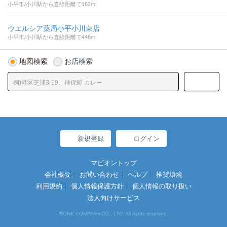
小平市/小川駅から直線距離で162m
ウエルシア薬局小平小川東店
小平市/小川駅から直線距離で446m
地図検索
お店検索
新規登録
ログイン
マピオントップ
会社概要
お問い合わせ
ヘルプ
推奨環境
利用規約
個人情報保護方針
個人情報の取り扱い
法人向けサービス
©
ONE COMPATH CO., LTD. All rights reserved.