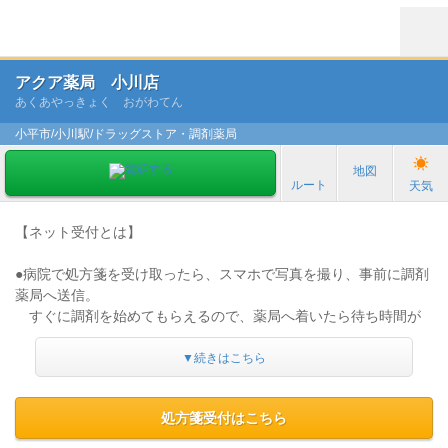
アクア薬局 小川店
あくあやっきょく おがわてん
小平市/小川駅/ドラッグストア・調剤薬局
地図
ルート
天気
【ネット受付とは】
●病院で処方箋を受け取ったら、スマホで写真を撮り、事前に調剤
薬局へ送信。
すぐに調剤を始めてもらえるので、薬局へ着いたら待ち時間が
少なく受け取れます。
●薬局で薬が用意出来ると登録したメールアドレスに連絡が来るの
▼続きはこちら
で時間を有効活用できます！
●画像なのでFAXより鮮明で処方内容が正確に薬局に送れます。
処方箋受付はこちら