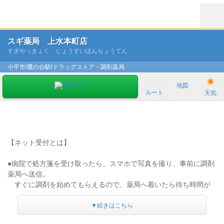
スギ薬局 上水本町店
すぎやっきょく じょうすいほんちょうてん
小平市/鷹の台駅/ドラッグストア・調剤薬局
地図
ルート
天気
【ネット受付とは】
●病院で処方箋を受け取ったら、スマホで写真を撮り、事前に調剤
薬局へ送信。
すぐに調剤を始めてもらえるので、薬局へ着いたら待ち時間が
少なく受け取れます。
●薬局で薬が用意出来ると登録したメールアドレスに連絡が来るの
▼続きはこちら
で時間を有効活用できます！