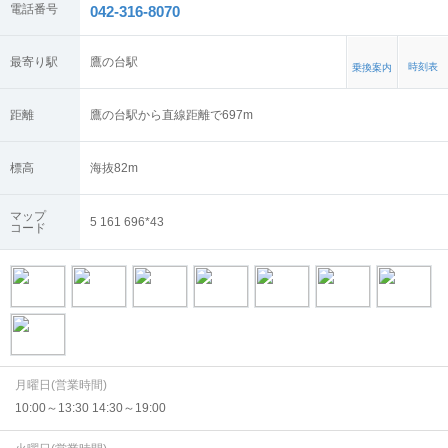
電話番号
042-316-8070
最寄り駅
鷹の台駅
時刻表
乗換案内
距離
鷹の台駅から直線距離で697m
標高
海抜
82
m
マップ
5 161 696*43
コード
月曜日(営業時間)
10:00～13:30 14:30～19:00