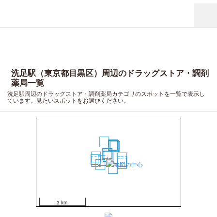
洗足駅（東京都目黒区）周辺のドラッグストア・調剤
薬局一覧
洗足駅周辺のドラッグストア・調剤薬局カテゴリのスポットを一覧で表示し
ています。見たいスポットをお選びください。
14
9
10
8
6
7
4
2
1
3
11
16
13
5
15
18
19
20
12
17
3 km