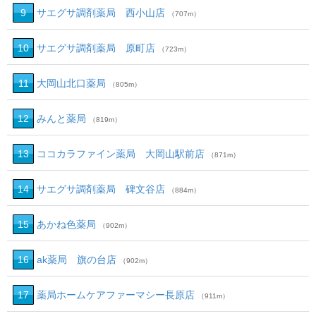
9
サエグサ調剤薬局 西小山店
（707m）
10
サエグサ調剤薬局 原町店
（723m）
11
大岡山北口薬局
（805m）
12
みんと薬局
（819m）
13
ココカラファイン薬局 大岡山駅前店
（871m）
14
サエグサ調剤薬局 碑文谷店
（884m）
15
あかね色薬局
（902m）
16
ak薬局 旗の台店
（902m）
17
薬局ホームケアファーマシー長原店
（911m）