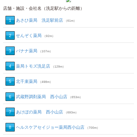
店舗・施設・会社名（洗足駅からの距離）
1
あさひ薬局 洗足駅前店
（61m）
2
せんぞく薬局
（92m）
3
バナナ薬局
（107m）
4
薬局トモズ洗足店
（129m）
5
北千束薬局
（498m）
6
武蔵野調剤薬局 西小山店
（653m）
7
あけぼの薬局 西小山店
（693m）
8
ヘルスケアセイジョー薬局西小山店
（700m）