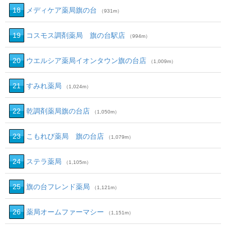
18
メディケア薬局旗の台
（931m）
19
コスモス調剤薬局 旗の台駅店
（994m）
20
ウエルシア薬局イオンタウン旗の台店
（1,009m）
21
すみれ薬局
（1,024m）
22
乾調剤薬局旗の台店
（1,050m）
23
こもれび薬局 旗の台店
（1,079m）
24
ステラ薬局
（1,105m）
25
旗の台フレンド薬局
（1,121m）
26
薬局オームファーマシー
（1,151m）