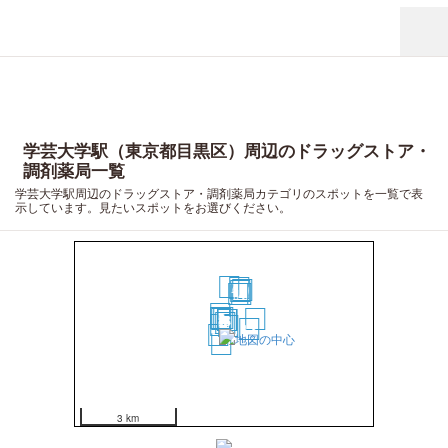
学芸大学駅（東京都目黒区）周辺のドラッグストア・
調剤薬局一覧
学芸大学駅周辺のドラッグストア・調剤薬局カテゴリのスポットを一覧で表
示しています。見たいスポットをお選びください。
17
20
19
18
14
16
10
7
1
5
15
3
4
6
2
8
9
13
11
12
3 km