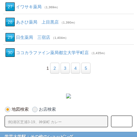
27
イワサキ薬局
（1,369m）
28
あさひ薬局 上目黒店
（1,390m）
29
日生薬局 三宿店
（1,404m）
30
ココカラファイン薬局都立大学平町店
（1,435m）
1
2
3
4
5
地図検索
お店検索
学芸大学駅：その他のショッピング