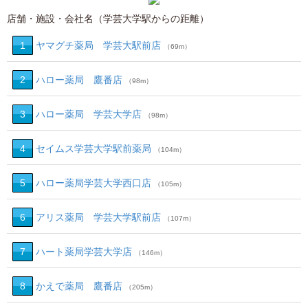
店舗・施設・会社名（学芸大学駅からの距離）
1
ヤマグチ薬局 学芸大駅前店
（69m）
2
ハロー薬局 鷹番店
（98m）
3
ハロー薬局 学芸大学店
（98m）
4
セイムス学芸大学駅前薬局
（104m）
5
ハロー薬局学芸大学西口店
（105m）
6
アリス薬局 学芸大学駅前店
（107m）
7
ハート薬局学芸大学店
（146m）
8
かえで薬局 鷹番店
（205m）