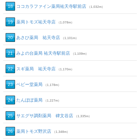
18
ココカラファイン薬局祐天寺駅前店
（1,032m）
19
薬局トモズ祐天寺店
（1,078m）
20
あさひ薬局 祐天寺店
（1,101m）
21
みよの台薬局 祐天寺駅前店
（1,109m）
22
スギ薬局 祐天寺店
（1,170m）
23
ベビー堂薬局
（1,178m）
24
たんぽぽ薬局
（1,227m）
25
サエグサ調剤薬局 碑文谷店
（1,335m）
26
薬局トモズ野沢店
（1,348m）