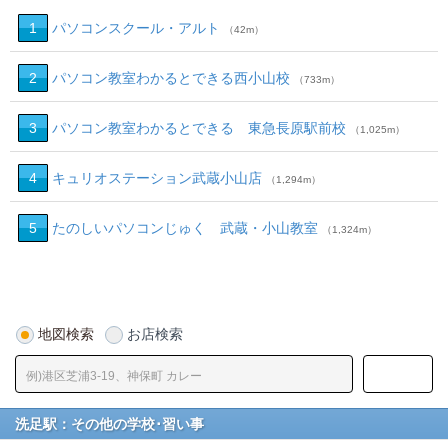
1
パソコンスクール・アルト
（42m）
2
パソコン教室わかるとできる西小山校
（733m）
3
パソコン教室わかるとできる 東急長原駅前校
（1,025m）
4
キュリオステーション武蔵小山店
（1,294m）
5
たのしいパソコンじゅく 武蔵・小山教室
（1,324m）
地図検索
お店検索
洗足駅：その他の学校･習い事