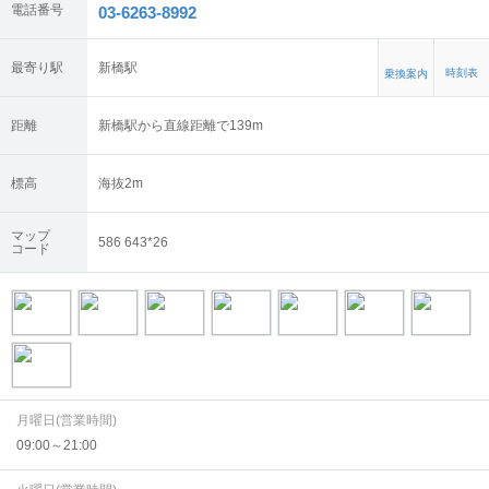
電話番号
03-6263-8992
最寄り駅
新橋駅
時刻表
乗換案内
距離
新橋駅から直線距離で139m
標高
海抜
2
m
マップ
586 643*26
コード
月曜日(営業時間)
09:00～21:00