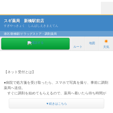
スギ薬局 新橋駅前店
すぎやっきょく しんばしえきまえてん
港区/新橋駅/ドラッグストア・調剤薬局
地図
ルート
天気
【ネット受付とは】
●病院で処方箋を受け取ったら、スマホで写真を撮り、事前に調剤
薬局へ送信。
すぐに調剤を始めてもらえるので、薬局へ着いたら待ち時間が
少なく受け取れます。
●薬局で薬が用意出来ると登録したメールアドレスに連絡が来るの
▼続きはこちら
で時間を有効活用できます！