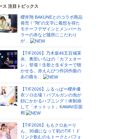
ース 注目トピックス
櫻井翔 BAKUNEとのコラボ商品
発売！“翔”の文字に着想を得た
モチーフデザインとメンバーカ
ラーの赤など随所にこだわり
が…
【TIF2026】乃木坂46五百城茉
央、奥田いろはの「カフェオー
レ」登場！生歌と生ギターで聴
かせる。赤えんぴつ作詞作曲の
あの曲を…
【TIF2026】ふるっぱー櫻井優
衣ソロ出場！バブルガンの泡が
顔にかかるハプニング！体制崩
して「オットット」KAWAII百面
相
【TIF2026】ももクロあーり
ん、30歳になって初のTIF！ド
リンク飲むのもトークとパフォ