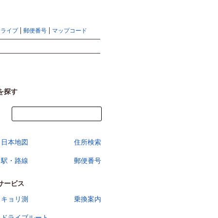
地図検索ならマピオントップ
ヘルプ
サイトマップ
ドライブ
郵便番号
マップコード
検索
を探す
今すぐ地図を見る
日本地図
住所検索
駅・路線
郵便番号
サービス
キョリ測
乗換案内
ドライブルート