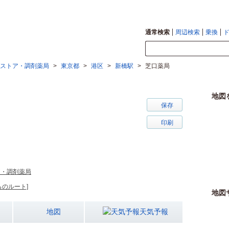
通常検索
周辺検索
乗換
ストア・調剤薬局
>
東京都
>
港区
>
新橋駅
>
芝口薬局
地図
保存
印刷
ア・調剤薬局
らのルート]
地図
地図
天気予報