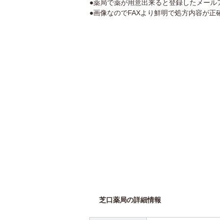
●薬局で薬が用意出来ると登録したメール
●画像なのでFAXより鮮明で処方内容が正
芝口薬局の詳細情報