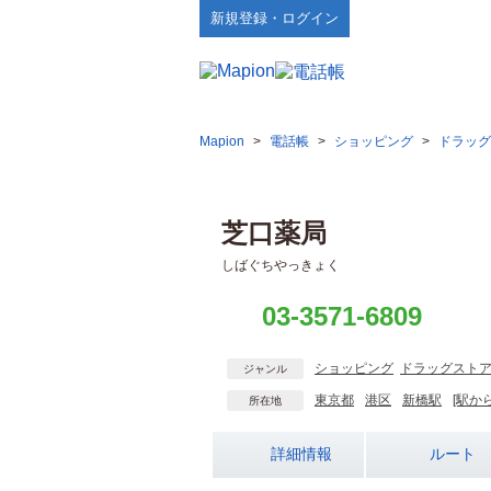
新規登録・ログイン
Mapion
>
電話帳
>
ショッピング
>
ドラッグ
芝口薬局
しばぐちやっきょく
03-3571-6809
ショッピング
ドラッグスト
ジャンル
東京都
港区
新橋駅
[駅か
所在地
詳細情報
ルート