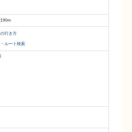
90m
への行き方
ス・ルート検索
口
ら