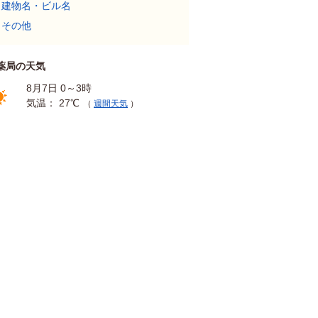
建物名・ビル名
その他
薬局の天気
8月7日 0～3時
気温： 27℃
（
週間天気
）