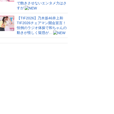
で飽きさせないエンタメ力はさ
すが
【TIF2026】乃木坂46井上和
TIF2026チェアマン開会宣言！
恒例のラジオ体操で和ちゃんの
動きが怪しく疑惑が…