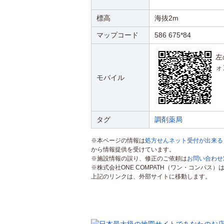
標高
海抜2m
マップコード
586 675*84
左
ォ
モバイル
タグ
調剤薬局
※本ページの情報は
処方せんネット受付が出来る
から情報提供を受けています。
※施設情報の誤り、修正のご依頼は
お問い合わせ
※株式会社ONE COMPATH（ワン・コンパ
上記のリンクは、外部サイトに移動します。