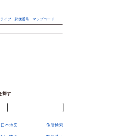
地図検索ならマピオントップ
ヘルプ
サイトマップ
ドライブ
郵便番号
マップコード
検索
を探す
今すぐ地図を見る
日本地図
住所検索