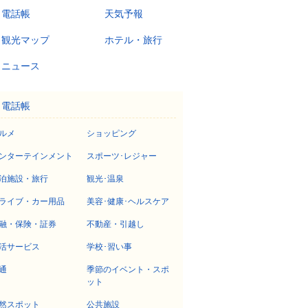
電話帳
天気予報
観光マップ
ホテル・旅行
ニュース
電話帳
ルメ
ショッピング
ンターテインメント
スポーツ･レジャー
泊施設・旅行
観光･温泉
ライブ・カー用品
美容･健康･ヘルスケア
融・保険・証券
不動産・引越し
活サービス
学校･習い事
通
季節のイベント・スポ
ット
然スポット
公共施設