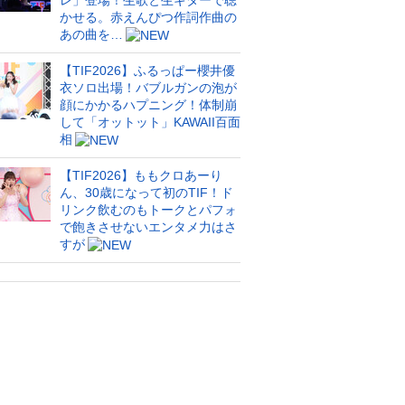
レ」登場！生歌と生ギターで聴
かせる。赤えんぴつ作詞作曲の
あの曲を…
【TIF2026】ふるっぱー櫻井優
衣ソロ出場！バブルガンの泡が
顔にかかるハプニング！体制崩
して「オットット」KAWAII百面
相
【TIF2026】ももクロあーり
ん、30歳になって初のTIF！ド
リンク飲むのもトークとパフォ
で飽きさせないエンタメ力はさ
すが