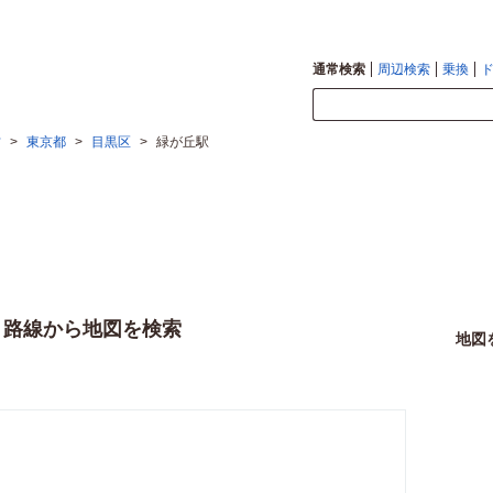
通常検索
周辺検索
乗換
方
>
東京都
>
目黒区
>
緑が丘駅
・路線から地図を検索
地図