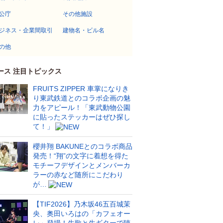
公庁
その他施設
ジネス・企業間取引
建物名・ビル名
の他
ース 注目トピックス
FRUITS ZIPPER 車掌になりき
り東武鉄道とのコラボ企画の魅
力をアピール！「東武動物公園
に貼ったステッカーはぜひ探し
て！」
櫻井翔 BAKUNEとのコラボ商品
発売！“翔”の文字に着想を得た
モチーフデザインとメンバーカ
ラーの赤など随所にこだわり
が…
【TIF2026】乃木坂46五百城茉
央、奥田いろはの「カフェオー