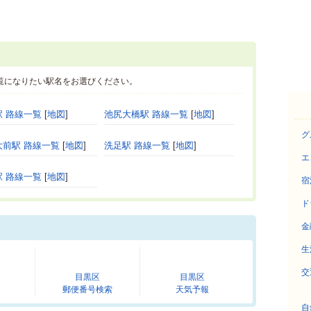
覧になりたい駅名をお選びください。
 路線一覧
[
地図
]
池尻大橋駅 路線一覧
[
地図
]
グ
大前駅 路線一覧
[
地図
]
洗足駅 路線一覧
[
地図
]
エ
 路線一覧
[
地図
]
宿
ド
金
生
交
目黒区
目黒区
郵便番号検索
天気予報
自