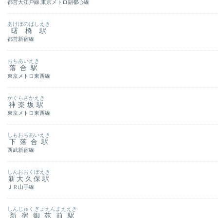
都営大江戸線,東京メトロ副都心線
あけぼのばしえき
曙橋駅
都営新宿線
おちあいえき
落合駅
東京メトロ東西線
かぐらざかえき
神楽坂駅
東京メトロ東西線
しもおちあいえき
下落合駅
西武新宿線
しんおおくぼえき
新大久保駅
ＪＲ山手線
しんじゅくぎょえんまええき
新宿御苑前駅