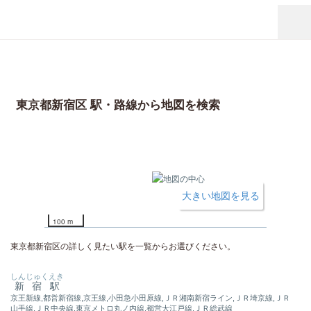
東京都新宿区 駅・路線から地図を検索
大きい地図を見る
100 m
東京都新宿区の詳しく見たい駅を一覧からお選びください。
しんじゅくえき
新宿駅
京王新線,都営新宿線,京王線,小田急小田原線,ＪＲ湘南新宿ライン,ＪＲ埼京線,ＪＲ
山手線,ＪＲ中央線,東京メトロ丸ノ内線,都営大江戸線,ＪＲ総武線