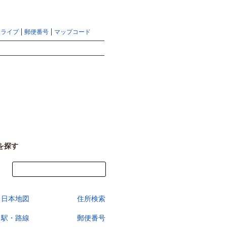
地図検索ならマピオントップ
ヘルプ
サイトマップ
ドライブ
郵便番号
マップコード
検索
を探す
今すぐ地図を見る
日本地図
住所検索
駅・路線
郵便番号