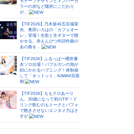
モチーフデザインとメンバーカ
ラーの赤など随所にこだわり
が…
【TIF2026】乃木坂46五百城茉
央、奥田いろはの「カフェオー
レ」登場！生歌と生ギターで聴
かせる。赤えんぴつ作詞作曲の
あの曲を…
【TIF2026】ふるっぱー櫻井優
衣ソロ出場！バブルガンの泡が
顔にかかるハプニング！体制崩
して「オットット」KAWAII百面
相
【TIF2026】ももクロあーり
ん、30歳になって初のTIF！ド
リンク飲むのもトークとパフォ
で飽きさせないエンタメ力はさ
すが