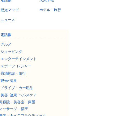
電話帳
天気予報
観光マップ
ホテル・旅行
ニュース
電話帳
グルメ
ショッピング
エンターテインメント
スポーツ･レジャー
宿泊施設・旅行
観光･温泉
ドライブ・カー用品
美容･健康･ヘルスケア
美容院・美容室・床屋
マッサージ・指圧
整体・カイロプラクティック