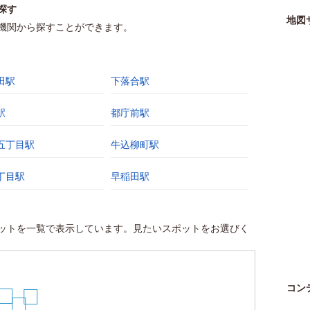
探す
地図
機関から探すことができます。
田駅
下落合駅
駅
都庁前駅
五丁目駅
牛込柳町駅
丁目駅
早稲田駅
ットを一覧で表示しています。見たいスポットをお選びく
コン
24
23
22