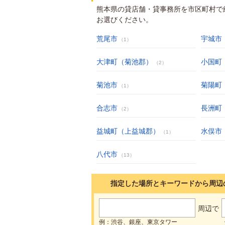
熊本県の貸店舗・貸事務所を市区町村で
お選びください。
荒尾市
宇城市
（1）
大津町（菊池郡）
小国町
（2）
菊池市
菊陽町
（1）
合志市
長洲町
（2）
益城町（上益城郡）
水俣市
（1）
八代市
（13）
指定した場所とキーワードから周辺
周辺で
例：渋谷、銀座、東京タワー