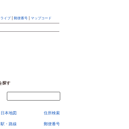
地図検索ならマピオントップ
ヘルプ
サイトマップ
ドライブ
郵便番号
マップコード
検索
を探す
今すぐ地図を見る
日本地図
住所検索
駅・路線
郵便番号