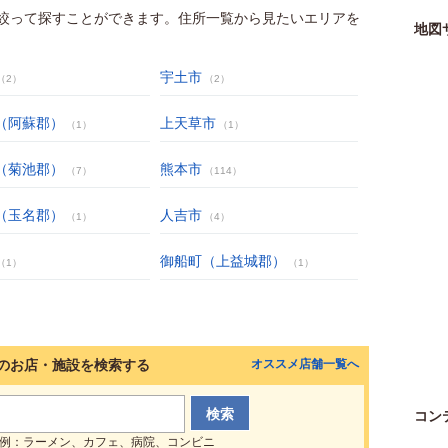
絞って探すことができます。住所一覧から見たいエリアを
地図
宇土市
（2）
（2）
（阿蘇郡）
上天草市
（1）
（1）
（菊池郡）
熊本市
（7）
（114）
（玉名郡）
人吉市
（1）
（4）
御船町（上益城郡）
（1）
（1）
のお店・施設を検索する
オススメ店舗一覧へ
コン
例：ラーメン、カフェ、病院、コンビニ