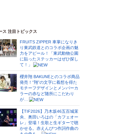
ース 注目トピックス
FRUITS ZIPPER 車掌になりき
り東武鉄道とのコラボ企画の魅
力をアピール！「東武動物公園
に貼ったステッカーはぜひ探し
て！」
櫻井翔 BAKUNEとのコラボ商品
発売！“翔”の文字に着想を得た
モチーフデザインとメンバーカ
ラーの赤など随所にこだわり
が…
【TIF2026】乃木坂46五百城茉
央、奥田いろはの「カフェオー
レ」登場！生歌と生ギターで聴
かせる。赤えんぴつ作詞作曲の