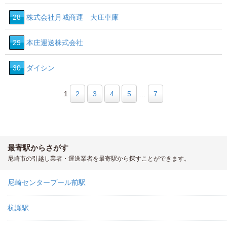
28
株式会社月城商運 大庄車庫
29
本庄運送株式会社
30
ダイシン
1
2
3
4
5
…
7
最寄駅からさがす
尼崎市の引越し業者・運送業者を最寄駅から探すことができます。
尼崎センタープール前駅
杭瀬駅