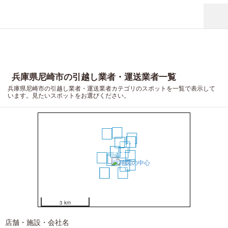
兵庫県尼崎市の引越し業者・運送業者一覧
兵庫県尼崎市の引越し業者・運送業者カテゴリのスポットを一覧で表示して
います。見たいスポットをお選びください。
15
11
20
12
13
14
6
7
1
2
5
9
8
3
4
16
10
18
19
17
3 km
店舗・施設・会社名