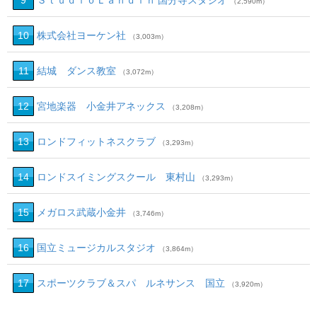
9
ＳｔｕｄｉｏＬａｎｄｉｎ’国分寺スタジオ
（2,590m）
10
株式会社ヨーケン社
（3,003m）
11
結城 ダンス教室
（3,072m）
12
宮地楽器 小金井アネックス
（3,208m）
13
ロンドフィットネスクラブ
（3,293m）
14
ロンドスイミングスクール 東村山
（3,293m）
15
メガロス武蔵小金井
（3,746m）
16
国立ミュージカルスタジオ
（3,864m）
17
スポーツクラブ＆スパ ルネサンス 国立
（3,920m）