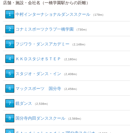
店舗・施設・会社名（一橋学園駅からの距離）
1
中村インターナショナルダンススクール
（179m）
2
コナミスポーツクラブ一橋学園
（730m）
3
フジワラ・ダンスアカデミー
（2,148m）
4
ＫＫＤスタジオＳＴＥＰ
（2,180m）
5
スタジオ・ダンス・イン
（2,408m）
6
マックスポーツ 国分寺
（2,458m）
7
鏡ダンス
（2,538m）
8
国分寺内田ダンススクール
（2,569m）