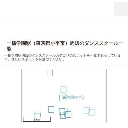
一橋学園駅（東京都小平市）周辺のダンススクール一
覧
一橋学園駅周辺のダンススクールカテゴリのスポットを一覧で表示していま
す。見たいスポットをお選びください。
13
14
11
10
7
1
2
5
12
3
4
15
6
8
16
9
17
3 km