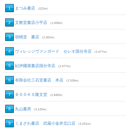
1
まつみ書店
（222m）
2
文教堂書店小平店
（1,009m）
3
胡桃堂 書店
（2,302m）
4
ヴィレッジヴァンガード セレオ国分寺店
（2,477m）
5
紀伊國屋書店国分寺店
（2,477m）
6
有限会社三石堂書店 本店
（2,528m）
7
ＢＯＯＫＳ隆文堂
（2,840m）
8
丸山書房
（3,125m）
9
くまざわ書店 武蔵小金井北口店
（3,231m）