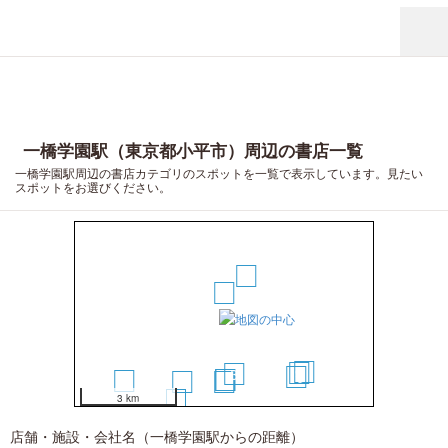
一橋学園駅（東京都小平市）周辺の書店一覧
一橋学園駅周辺の書店カテゴリのスポットを一覧で表示しています。見たい
スポットをお選びください。
8
2
1
11
9
3
10
4
5
13
7
6
12
3 km
店舗・施設・会社名（一橋学園駅からの距離）