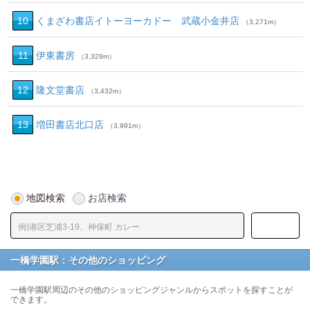
10
くまざわ書店イトーヨーカドー 武蔵小金井店
（3,271m）
11
伊東書房
（3,329m）
12
隆文堂書店
（3,432m）
13
増田書店北口店
（3,991m）
地図検索
お店検索
一橋学園駅：その他のショッピング
一橋学園駅周辺のその他のショッピングジャンルからスポットを探すことが
できます。