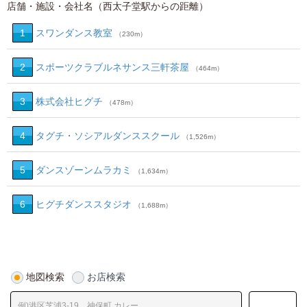
店舗・施設・会社名（西太子堂駅からの距離）
1
スワンダンス教室
（230m）
2
スポーツクラブルネサンス三軒茶屋
（464m）
3
株式会社ヒグチ
（478m）
4
タグチ・ソシアルダンススクール
（1,526m）
5
ダンスゾーンムラカミ
（1,634m）
6
ヒグチダンススタジオ
（1,688m）
地図検索
お店検索