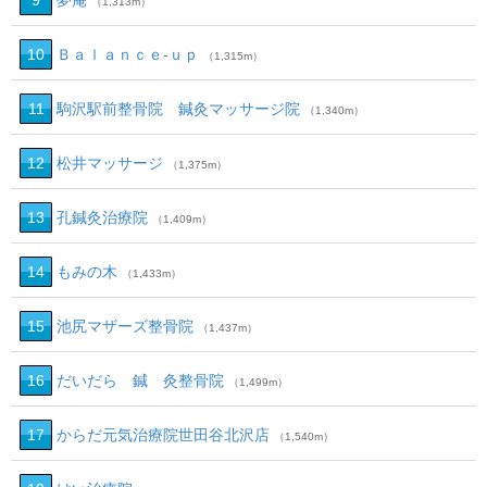
9
夢庵
（1,313m）
10
Ｂａｌａｎｃｅ‐ｕｐ
（1,315m）
11
駒沢駅前整骨院 鍼灸マッサージ院
（1,340m）
12
松井マッサージ
（1,375m）
13
孔鍼灸治療院
（1,409m）
14
もみの木
（1,433m）
15
池尻マザーズ整骨院
（1,437m）
16
だいだら 鍼 灸整骨院
（1,499m）
17
からだ元気治療院世田谷北沢店
（1,540m）