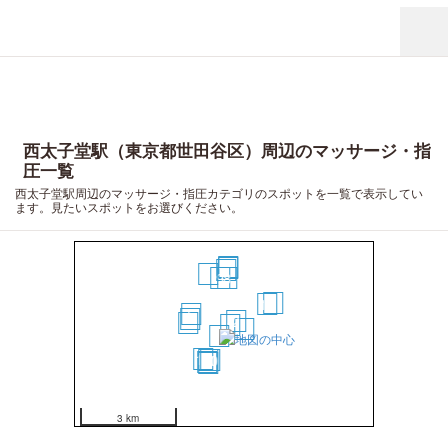
西太子堂駅（東京都世田谷区）周辺のマッサージ・指
圧一覧
西太子堂駅周辺のマッサージ・指圧カテゴリのスポットを一覧で表示してい
ます。見たいスポットをお選びください。
20
19
17
16
9
8
18
15
5
6
2
7
1
4
3
12
11
10
13
14
3 km