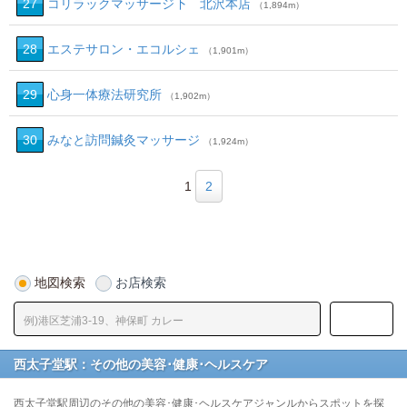
27
コリラックマッサージ下 北沢本店
（1,894m）
28
エステサロン・エコルシェ
（1,901m）
29
心身一体療法研究所
（1,902m）
30
みなと訪問鍼灸マッサージ
（1,924m）
1
2
地図検索
お店検索
西太子堂駅：その他の美容･健康･ヘルスケア
西太子堂駅周辺のその他の美容･健康･ヘルスケアジャンルからスポットを探