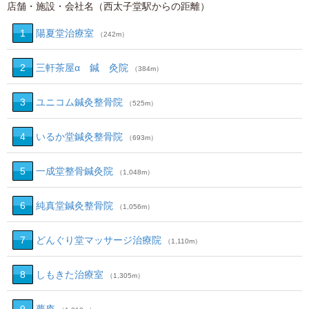
店舗・施設・会社名（西太子堂駅からの距離）
1
陽夏堂治療室
（242m）
2
三軒茶屋α 鍼 灸院
（384m）
3
ユニコム鍼灸整骨院
（525m）
4
いるか堂鍼灸整骨院
（693m）
5
一成堂整骨鍼灸院
（1,048m）
6
純真堂鍼灸整骨院
（1,056m）
7
どんぐり堂マッサージ治療院
（1,110m）
8
しもきた治療室
（1,305m）