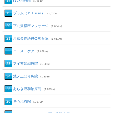
18
けい治療院
（1,604m）
19
プラム（Ｐｌｕｍ）
（1,625m）
20
下北沢指圧マッサージ
（1,654m）
21
東京楽物語鍼灸整骨院
（1,661m）
22
エース・ケア
（1,678m）
23
アイ整骨鍼療院
（1,805m）
24
池ノ上はり灸院
（1,858m）
25
あらき漢和治療院
（1,873m）
26
快心治療院
（1,879m）