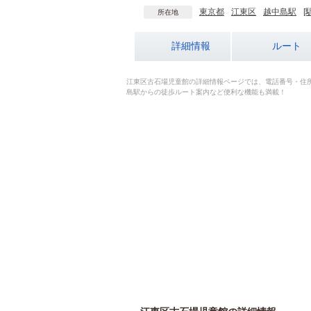
東京都
江東区
越中島駅
[
所在地
詳細情報
ルート
江東区古石場児童館の詳細情報ページでは、電話番号・住
島駅からの徒歩ルート案内など便利な機能も満載！