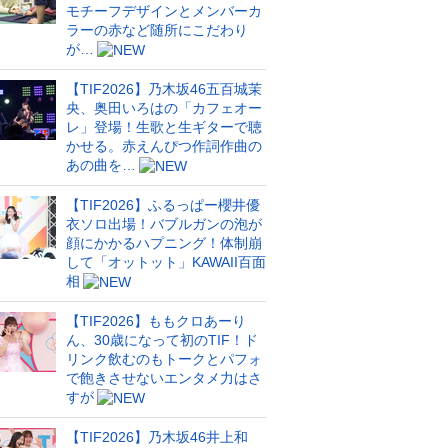
モチーフデザインとメンバーカ
ラーの赤など随所にこだわり
が…
【TIF2026】乃木坂46五百城茉
央、奥田いろはの「カフェオー
レ」登場！生歌と生ギターで聴
かせる。赤えんぴつ作詞作曲の
あの曲を…
【TIF2026】ふるっぱー櫻井優
衣ソロ出場！バブルガンの泡が
顔にかかるハプニング！体制崩
して「オットット」KAWAII百面
相
【TIF2026】ももクロあーり
ん、30歳になって初のTIF！ド
リンク飲むのもトークとパフォ
で飽きさせないエンタメ力はさ
すが
【TIF2026】乃木坂46井上和