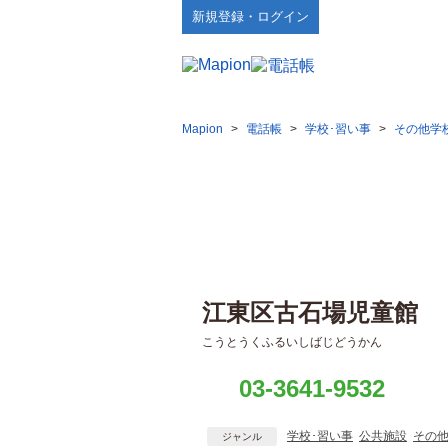
新規登録・ログイン
Mapion
>
電話帳
>
学校･習い事
>
その他学
江東区古石場児童館
こうとうくふるいしばじどうかん
03-3641-9532
学校･習い事
公共施設
その
ジャンル