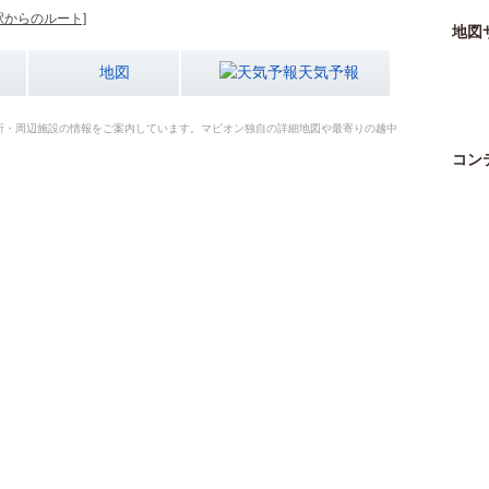
駅からのルート]
地図
地図
天気予報
所・周辺施設の情報をご案内しています。マピオン独自の詳細地図や最寄りの越中
コン