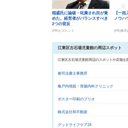
稲盛氏に論破・叱責され目が覚
【一括
めた。経営者がバランスすべき
ノウハ
2つの背反
(PR)ビズヒント
(PR)株
江東区古石場児童館の周辺スポット
江東区古石場児童館周辺のスポットや店舗を
奏司法書士事務所
亀戸内視鏡・胃腸内科クリニック
ポスター印刷のプリオ
株式会社和不動産
グッドライフケア24