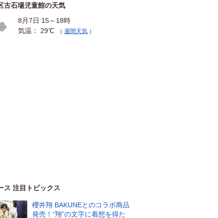
区古石場児童館の天気
8月7日 15～18時
気温： 29℃
（
週間天気
）
ース 注目トピックス
櫻井翔 BAKUNEとのコラボ商品
発売！“翔”の文字に着想を得た