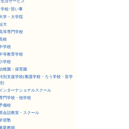
生活サービス
学校･習い事
大学・大学院
短大
高等専門学校
高校
中学校
中等教育学校
小学校
幼稚園・保育園
特別支援学校(養護学校・ろう学校・盲学
校)
インターナショナルスクール
専門学校・他学校
予備校
英会話教室・スクール
学習塾
家庭教師