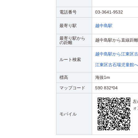
電話番号
03-3641-9532
最寄り駅
越中島駅
最寄り駅から
越中島駅から直線距離
の距離
越中島駅から江東区
ルート検索
江東区古石場児童館
標高
海抜1m
マップコード
590 832*04
左
ォ
モバイル