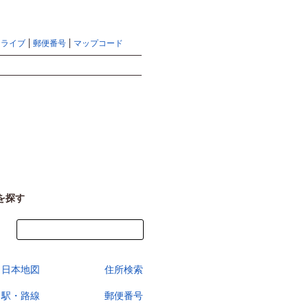
地図検索ならマピオントップ
ヘルプ
サイトマップ
ドライブ
郵便番号
マップコード
検索
を探す
今すぐ地図を見る
日本地図
住所検索
駅・路線
郵便番号