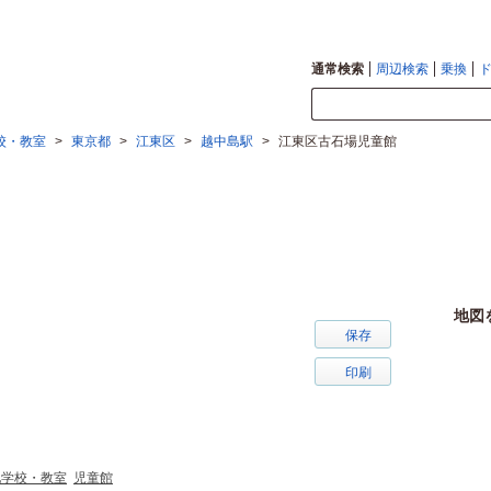
通常検索
周辺検索
乗換
校・教室
>
東京都
>
江東区
>
越中島駅
>
江東区古石場児童館
地図
保存
印刷
他学校・教室
児童館