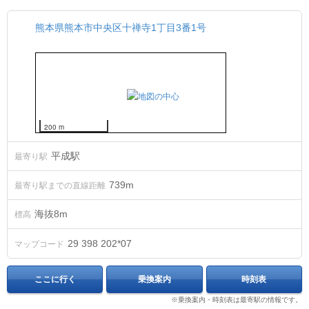
熊本県熊本市中央区十禅寺1丁目3番1号
200 m
平成駅
最寄り駅
739m
最寄り駅までの直線距離
海抜
8
m
標高
29 398 202*07
マップコード
ここに行く
乗換案内
時刻表
※乗換案内・時刻表は最寄駅の情報です。