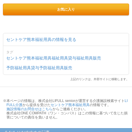
お気に入り
セントケア熊本福祉用具の情報を見る
タグ
セントケア熊本福祉用具
福祉用具貸与
福祉用具販売
予防福祉用具貸与
予防福祉用具販売
上記のリンクは、外部サイトに移動します。
※本ページの情報は、株式会社LIFULL seniorが運営する介護施設検索サイト
LI
FULL介護
から提供を受けた
セントケア熊本福祉用具
の情報です。
施設情報のお問合せはこちら
からご連絡ください。
株式会社ONE COMPATH（ワン・コンパス）はこの情報に基づいて生じた損
害についての責任を負いません。