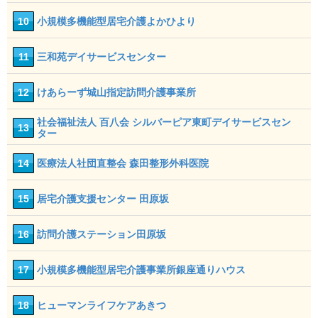
10
小規模多機能型居宅介護よかひより
11
三和苑デイサービスセンター
12
けあらーず城山指定訪問介護事業所
社会福祉法人 百八会 シルバーピア東町デイサービスセン
13
ター
14
医療法人社団直整会 森田整形外科医院
15
居宅介護支援センター 田原坂
16
訪問介護ステーション田原坂
17
小規模多機能型居宅介護事業所銀座通りハウス
18
ヒューマンライフケアあきつ