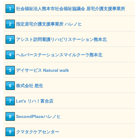
1
社会福祉法人熊本市社会福祉協議会 居宅介護支援事業所
2
指定居宅介護支援事業所 ハレノヒ
3
アシスト訪問看護リハビリステーション熊本北
10
7
4
ヘルパーステーションスマイルクーラ熊本北
5
デイサービス Natural walk
6
株式会社 悠生
7
Let's リハ！富合店
8
SecondPlaceハレノヒ
9
クマタクケアセンター