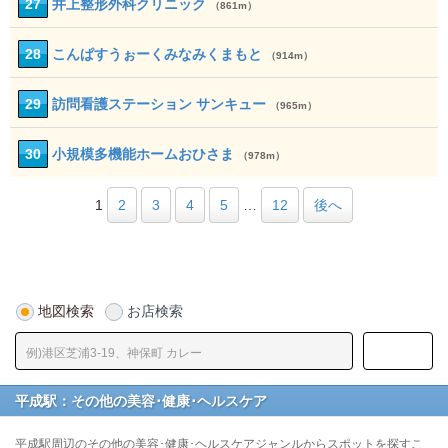
27
井上整形外科クリニック
（861m）
28
こんぱすうぉーくみなみくまもと
（914m）
29
訪問看護ステーション サンキュー
（965m）
30
小規模多機能ホームおひさま
（978m）
1
2
3
4
5
…
12
後へ
地図検索
お店検索
平成駅：その他の美容･健康･ヘルスケア
平成駅周辺のその他の美容･健康･ヘルスケアジャンルからスポットを探すこ