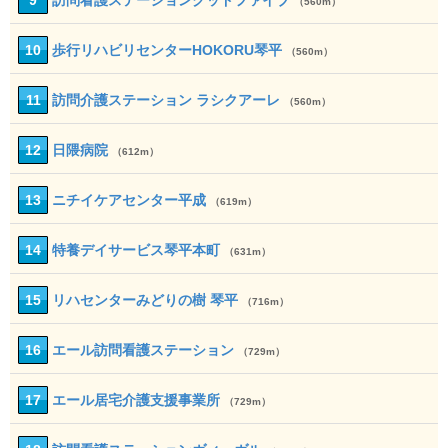
9
訪問看護ステーショングッドファイブ
（560m）
10
歩行リハビリセンターHOKORU琴平
（560m）
11
訪問介護ステーション ラシクアーレ
（560m）
12
日隈病院
（612m）
13
ニチイケアセンター平成
（619m）
14
特養デイサービス琴平本町
（631m）
15
リハセンターみどりの樹 琴平
（716m）
16
エール訪問看護ステーション
（729m）
17
エール居宅介護支援事業所
（729m）