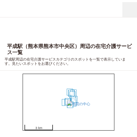
平成駅（熊本県熊本市中央区）周辺の在宅介護サービ
ス一覧
平成駅周辺の在宅介護サービスカテゴリのスポットを一覧で表示していま
す。見たいスポットをお選びください。
14
15
10
11
8
9
7
6
12
1
2
3
4
13
5
18
19
20
16
17
3 km