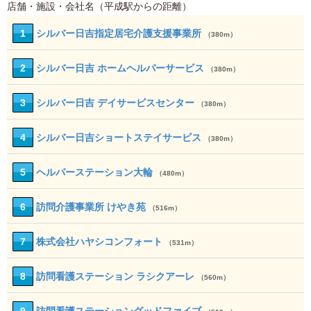
店舗・施設・会社名（平成駅からの距離）
1
シルバー日吉指定居宅介護支援事業所
（380m）
2
シルバー日吉 ホームヘルパーサービス
（380m）
3
シルバー日吉 デイサービスセンター
（380m）
4
シルバー日吉ショートステイサービス
（380m）
5
ヘルパーステーション大輪
（480m）
6
訪問介護事業所 けやき苑
（516m）
7
株式会社ハヤシコンフォート
（531m）
8
訪問看護ステーション ラシクアーレ
（560m）