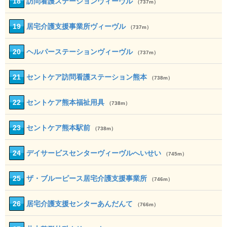
18
訪問看護ステーションヴィーヴル
（737m）
19
居宅介護支援事業所ヴィーヴル
（737m）
20
ヘルパーステーションヴィーヴル
（737m）
21
セントケア訪問看護ステーション熊本
（738m）
22
セントケア熊本福祉用具
（738m）
23
セントケア熊本駅前
（738m）
24
デイサービスセンターヴィーヴルへいせい
（745m）
25
ザ・ブルーピース居宅介護支援事業所
（746m）
26
居宅介護支援センターあんだんて
（766m）