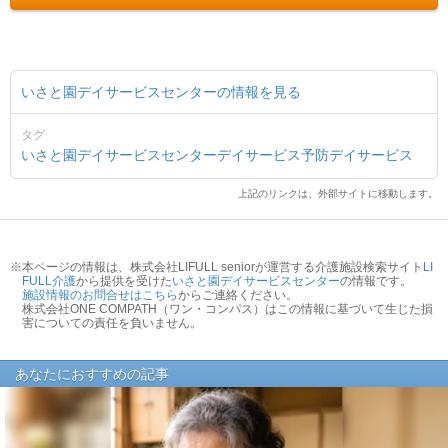
いさと園デイサービスセンターの情報を見る
タグ
いさと園デイサービスセンター
デイサービス
予防デイサービス
上記のリンクは、外部サイトに移動します。
※本ページの情報は、株式会社LIFULL seniorが運営する介護施設検索サイト
LI
FULL介護
から提供を受けた
いさと園デイサービスセンター
の情報です。
施設情報のお問合せはこちら
からご連絡ください。
株式会社ONE COMPATH（ワン・コンパス）はこの情報に基づいて生じた損
害についての責任を負いません。
あなたにおすすめの記事