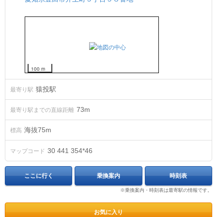
100 m
猿投駅
最寄り駅
73m
最寄り駅までの直線距離
海抜
75
m
標高
30 441 354*46
マップコード
ここに行く
乗換案内
時刻表
※乗換案内・時刻表は最寄駅の情報です。
お気に入り