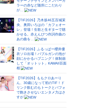
モチーフデザインとメンバーカ
ラーの赤など随所にこだわり
が…
【TIF2026】乃木坂46五百城茉
央、奥田いろはの「カフェオー
レ」登場！生歌と生ギターで聴
かせる。赤えんぴつ作詞作曲の
あの曲を…
【TIF2026】ふるっぱー櫻井優
衣ソロ出場！バブルガンの泡が
顔にかかるハプニング！体制崩
して「オットット」KAWAII百面
相
【TIF2026】ももクロあーり
ん、30歳になって初のTIF！ド
リンク飲むのもトークとパフォ
で飽きさせないエンタメ力はさ
すが