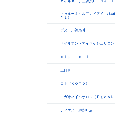
ネイルネージュ錦糸町（Ｎａｉｌ
14
トゥルーネイルアンドアイ 錦糸
15
ＹＥ）
ボヌール錦糸町
16
ネイルアンドアイラッシュサロン
17
ｅｌｐｉｓｎａｉｌ
18
三日月
19
コト（ＫＯＴＯ）
20
エガオネイルサロン（ＥｇａｏＮ
21
ティエヌ 錦糸町店
22