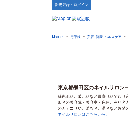
新規登録・ログイン
Mapion
>
電話帳
>
美容･健康･ヘルスケア
>
東京都墨田区のネイルサロン
錦糸町駅、菊川駅など最寄り駅で絞り
田区の美容院・美容室・床屋、有料老
のカテゴリや、渋谷区、港区など近隣
ネイルサロンはこちらから。