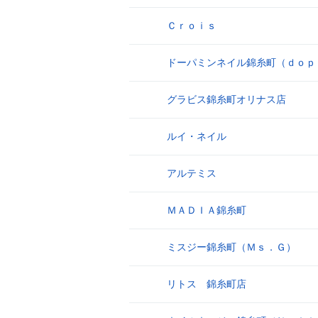
Ｃｒｏｉｓ
6
ドーパミンネイル錦糸町（ｄｏｐ
7
グラビス錦糸町オリナス店
8
ルイ・ネイル
9
アルテミス
10
ＭＡＤＩＡ錦糸町
11
ミスジー錦糸町（Ｍｓ．Ｇ）
12
リトス 錦糸町店
13