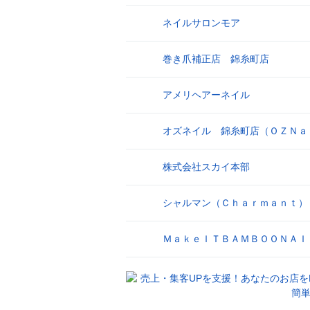
ネイルサロンモア
23
巻き爪補正店 錦糸町店
24
アメリヘアーネイル
25
オズネイル 錦糸町店（ＯＺＮａ
26
株式会社スカイ本部
27
シャルマン（Ｃｈａｒｍａｎｔ）
28
ＭａｋｅＩＴＢＡＭＢＯＯＮＡＩ
29