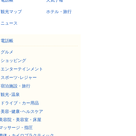
電話帳
天気予報
観光マップ
ホテル・旅行
ニュース
電話帳
グルメ
ショッピング
エンターテインメント
スポーツ･レジャー
宿泊施設・旅行
観光･温泉
ドライブ・カー用品
美容･健康･ヘルスケア
美容院・美容室・床屋
マッサージ・指圧
整体・カイロプラクティック