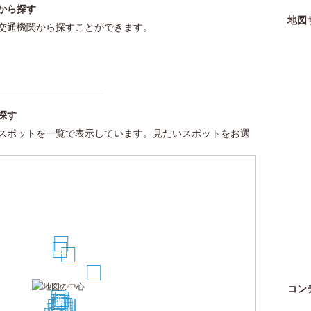
から探す
地図
交通機関から探すことができます。
探す
スポットを一覧で表示しています。見たいスポットをお選
10
2
4
29
コン
1
5
6
7
3
13
11
12
9
14
17
18
19
22
23
8
24
16