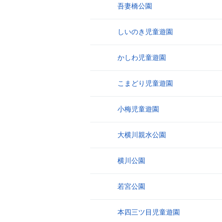
吾妻橋公園
2
しいのき児童遊園
3
かしわ児童遊園
4
こまどり児童遊園
5
小梅児童遊園
6
大横川親水公園
7
横川公園
8
若宮公園
9
本四三ツ目児童遊園
10