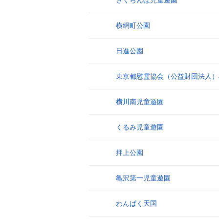
さくらんぼ児童遊園
19
横網町公園
20
日進公園
21
東京都慰霊協会（公益財団法人）
22
横川南児童遊園
23
くるみ児童遊園
24
押上公園
25
亀沢第一児童遊園
26
わんぱく天国
27