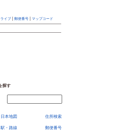
地図検索ならマピオントップ
ヘルプ
サイトマップ
ドライブ
郵便番号
マップコード
検索
を探す
今すぐ地図を見る
日本地図
住所検索
駅・路線
郵便番号