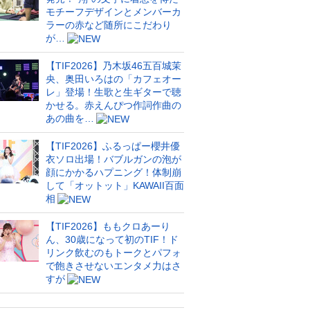
モチーフデザインとメンバーカ
ラーの赤など随所にこだわり
が…
【TIF2026】乃木坂46五百城茉
央、奥田いろはの「カフェオー
レ」登場！生歌と生ギターで聴
かせる。赤えんぴつ作詞作曲の
あの曲を…
【TIF2026】ふるっぱー櫻井優
衣ソロ出場！バブルガンの泡が
顔にかかるハプニング！体制崩
して「オットット」KAWAII百面
相
【TIF2026】ももクロあーり
ん、30歳になって初のTIF！ド
リンク飲むのもトークとパフォ
で飽きさせないエンタメ力はさ
すが