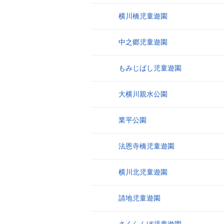
横川橋児童遊園
11
中之郷児童遊園
12
もみじばし児童遊園
13
大横川親水公園
14
業平公園
15
法恩寺橋児童遊園
16
横川北児童遊園
17
請地児童遊園
18