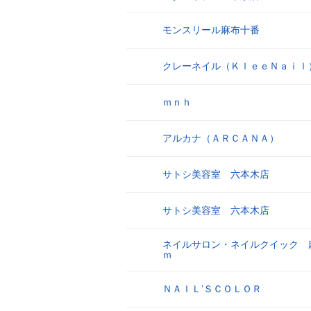
モンスリール麻布十番
17
クレーネイル（ＫｌｅｅＮａｉｌ
18
ｍｎｈ
19
アルカナ（ＡＲＣＡＮＡ）
20
サトシ美容室 六本木店
21
サトシ美容室 六本木店
22
ネイルサロン・ネイルクイック 
23
ｍ
ＮＡＩＬ’ＳＣＯＬＯＲ
24