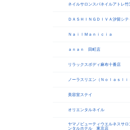
ネイルサロンスパネイルアトレ竹
8
ＤＡＳＨＩＮＧＤＩＶＡ汐留シテ
9
ＮａｉｌＭａｎｉｃｉａ
10
ａｎａｎ 田町店
11
リラックスボディ麻布十番店
12
ノーラスリエン（Ｎｏｌａｓｌｉ
13
美容室ステイ
14
オリエンタルネイル
15
ヤマノビューティウエルネスサロ
16
ンタルホテル 東京店