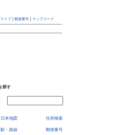
地図検索ならマピオントップ
ヘルプ
サイトマップ
ドライブ
郵便番号
マップコード
検索
を探す
今すぐ地図を見る
日本地図
住所検索
駅・路線
郵便番号