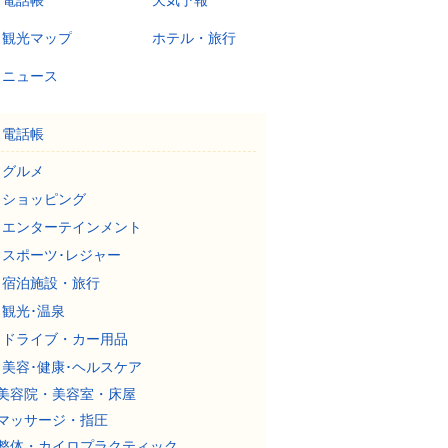
電話帳
天気予報
観光マップ
ホテル・旅行
ニュース
電話帳
グルメ
ショッピング
エンターテインメント
スポーツ･レジャー
宿泊施設・旅行
観光･温泉
ドライブ・カー用品
美容･健康･ヘルスケア
美容院・美容室・床屋
マッサージ・指圧
整体・カイロプラクティック