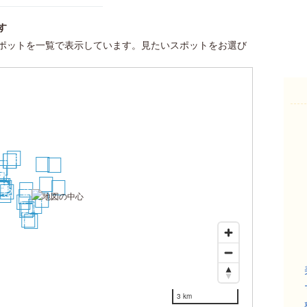
す
ポットを一覧で表示しています。見たいスポットをお選び
16
21
22
5
9
28
4
9
0
1
17
14
6
23
13
8
20
15
19
2
12
18
3
4
6
7
10
11
25
27
3 km