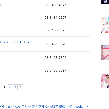
ＡＩＬ）
03-6435-4977
03-6434-9107
03-3456-0523
ｌｓａｌｏｎＦｌｏｒｉ
03-3403-5570
03-3403-7629
03-3405-5597
1
2
3
4