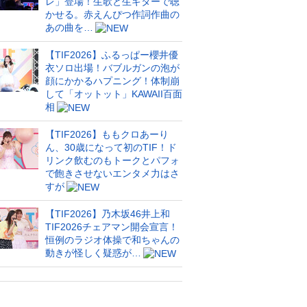
レ」登場！生歌と生ギターで聴
かせる。赤えんぴつ作詞作曲の
あの曲を…
【TIF2026】ふるっぱー櫻井優
衣ソロ出場！バブルガンの泡が
顔にかかるハプニング！体制崩
して「オットット」KAWAII百面
相
【TIF2026】ももクロあーり
ん、30歳になって初のTIF！ド
リンク飲むのもトークとパフォ
で飽きさせないエンタメ力はさ
すが
【TIF2026】乃木坂46井上和
TIF2026チェアマン開会宣言！
恒例のラジオ体操で和ちゃんの
動きが怪しく疑惑が…