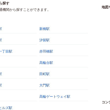
ら探す
地図
通機関から探すことができます。
駅
新橋駅
駅
汐留駅
一丁目駅
赤羽橋駅
高輪台駅
駅
田町駅
駅
大門駅
高輪ゲートウェイ駅
コン
ヒルズ駅