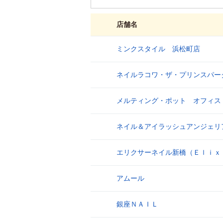
店舗名
ミンクスタイル 浜松町店
1
ネイルラコワ・ザ・プリンスパー
2
メルティング・ポット オフィス
3
ネイル＆アイラッシュアンジェリ
4
エリクサーネイル新橋（Ｅｌｉｘ
5
アムール
6
銀座ＮＡＩＬ
7