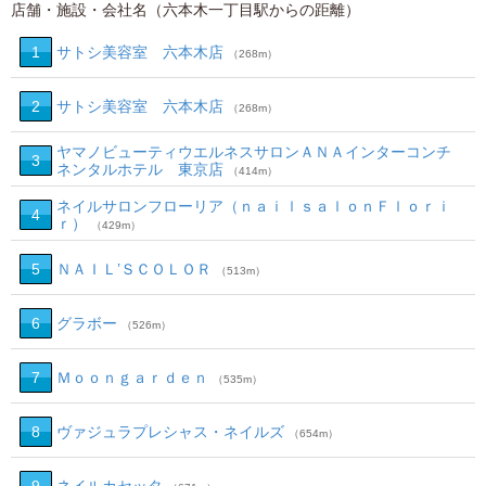
店舗・施設・会社名（六本木一丁目駅からの距離）
1
サトシ美容室 六本木店
（268m）
2
サトシ美容室 六本木店
（268m）
ヤマノビューティウエルネスサロンＡＮＡインターコンチ
3
ネンタルホテル 東京店
（414m）
ネイルサロンフローリア（ｎａｉｌｓａｌｏｎＦｌｏｒｉ
4
ｒ）
（429m）
5
ＮＡＩＬ’ＳＣＯＬＯＲ
（513m）
6
グラボー
（526m）
7
Ｍｏｏｎｇａｒｄｅｎ
（535m）
8
ヴァジュラプレシャス・ネイルズ
（654m）