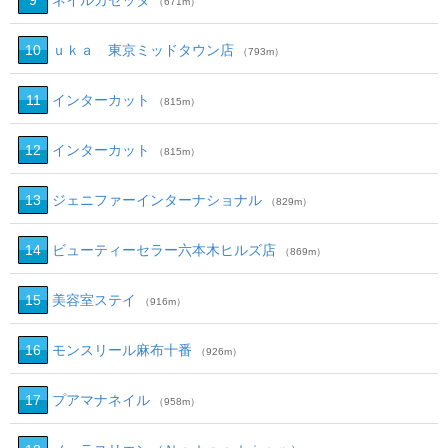
9
ネイルカセッタ
（671m）
10
ｕｋａ 東京ミッドタウン店
（793m）
11
インターカット
（815m）
12
インターカット
（815m）
13
ジェニファーインターナショナル
（829m）
14
ビューティーセラー六本木ヒルズ店
（869m）
15
美容室ステイ
（916m）
16
モンスリール麻布十番
（926m）
17
プアマナネイル
（958m）