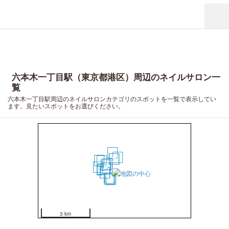
六本木一丁目駅（東京都港区）周辺のネイルサロン一
覧
六本木一丁目駅周辺のネイルサロンカテゴリのスポットを一覧で表示してい
ます。見たいスポットをお選びください。
9
3
1
2
17
10
4
6
7
19
5
8
13
14
11
12
16
15
18
20
3 km