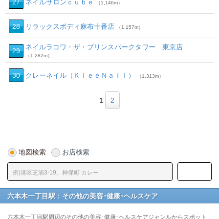
27
ネイルサロンｃｕｂｅ
（1,146m）
28
リラックスボディ麻布十番店
（1,157m）
ネイルラコワ・ザ・プリンスパークタワー 東京店
29
（1,282m）
30
クレーネイル（ＫｌｅｅＮａｉｌ）
（1,313m）
1
2
地図検索
お店検索
六本木一丁目駅：その他の美容･健康･ヘルスケア
六本木一丁目駅周辺のその他の美容･健康･ヘルスケアジャンルからスポット