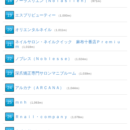
18
ノーラスリエン（Ｎｏｌａｓｌｉｅｎ）
（971m）
19
エスプリビューティー
（1,000m）
20
オリエンタルネイル
（1,011m）
ネイルサロン・ネイルクイック 麻布十番店Ｐｒｅｍｉｕ
21
ｍ
（1,018m）
22
ノブレス（Ｎｏｂｌｅｓｓｅ）
（1,024m）
23
深爪矯正専門サロンマニブルーム
（1,039m）
24
アルカナ（ＡＲＣＡＮＡ）
（1,044m）
25
ｍｎｈ
（1,063m）
26
Ｒｎａｉｌ・ｃｏｍｐａｎｙ
（1,078m）