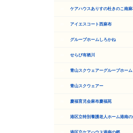
ケアハウスありすの杜きのこ南麻
20
アイエスコート西麻布
21
グループホームしろかね
22
せらび有栖川
23
青山スクウェアーグループホーム
24
青山スクウェアー
25
慶福育児会麻布慶福苑
26
港区立特別養護老人ホーム港南の
27
港区立ケアハウス港南の郷
28