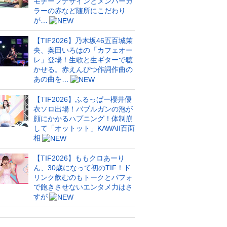
モチーフデザインとメンバーカ
ラーの赤など随所にこだわり
が…
【TIF2026】乃木坂46五百城茉
央、奥田いろはの「カフェオー
レ」登場！生歌と生ギターで聴
かせる。赤えんぴつ作詞作曲の
あの曲を…
【TIF2026】ふるっぱー櫻井優
衣ソロ出場！バブルガンの泡が
顔にかかるハプニング！体制崩
して「オットット」KAWAII百面
相
【TIF2026】ももクロあーり
ん、30歳になって初のTIF！ド
リンク飲むのもトークとパフォ
で飽きさせないエンタメ力はさ
すが