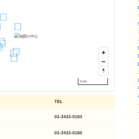
3
1
2
4
5
4
5
7
8
10
11
27
28
3 km
TEL
03-3433-0183
03-3433-0180