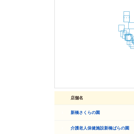
29
24
25
6
30
21
26
23
16
17
18
19
20
12
13
9
22
1
1
店舗名
新橋さくらの園
1
介護老人保健施設新橋ばらの園
2