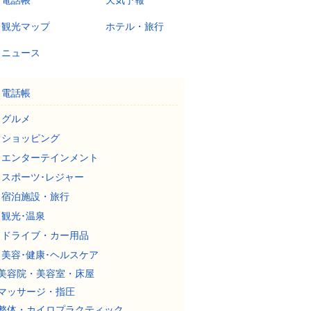
電話帳
天気予報
観光マップ
ホテル・旅行
ニュース
電話帳
グルメ
ショッピング
エンターテインメント
スポーツ･レジャー
宿泊施設・旅行
観光･温泉
ドライブ・カー用品
美容･健康･ヘルスケア
美容院・美容室・床屋
マッサージ・指圧
整体・カイロプラクティック