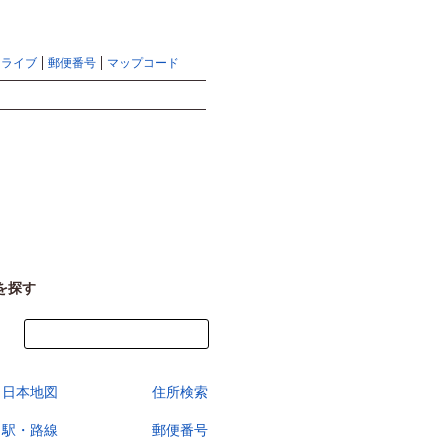
地図検索ならマピオントップ
ヘルプ
サイトマップ
ドライブ
郵便番号
マップコード
検索
を探す
今すぐ地図を見る
日本地図
住所検索
駅・路線
郵便番号