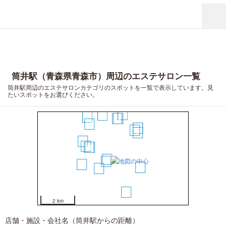
筒井駅（青森県青森市）周辺のエステサロン一覧
筒井駅周辺のエステサロンカテゴリのスポットを一覧で表示しています。見
たいスポットをお選びください。
18
17
20
11
12
16
14
15
7
8
10
6
5
4
1
2
13
9
3
19
2 km
店舗・施設・会社名（筒井駅からの距離）