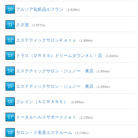
10
アルソア化粧品ルフラン
（1,828m）
11
さざ波
（1,877m）
12
エステティックサロンＫａｚｕ
（1,898m）
13
ドラス（ＤＲＡＳ）ドリームタウンＡＬｉ店
（1,932m）
14
エステティックサロン・ジュノー 東店
（1,954m）
15
エステティックサロン・ジュノー 東店
（1,954m）
16
クレイン（ＡＣＲＡＮＥ）
（2,065m）
17
トータルヘルスサポートｃａｔ
（2,155m）
18
サロン・ド美美エステルーム
（2,178m）