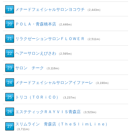
19
メナードフェイシャルサロンヨコウチ
（2,443m）
20
ＰＯＬＡ・青森橋本店
（2,446m）
21
リラクゼーションサロンＦＬＯＷＥＲ
（2,511m）
22
ヘアーサロンえびさわ
（2,595m）
23
サロン チーク
（3,116m）
24
メナードフェイシャルサロンアイファーレ
（3,190m）
25
トリコ（ＴＯＲｉＣＯ）
（3,237m）
26
エステティックＲＡＹＶＩＳ青森店
（3,523m）
スリムライン 青森店（ＴｈｅＳｌｉｍＬｉｎｅ）
27
（3,711m）