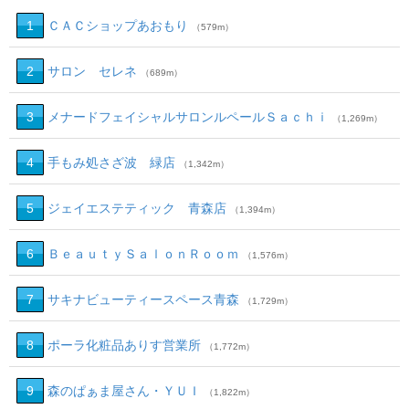
1
ＣＡＣショップあおもり
（579m）
2
サロン セレネ
（689m）
3
メナードフェイシャルサロンルペールＳａｃｈｉ
（1,269m）
4
手もみ処さざ波 緑店
（1,342m）
5
ジェイエステティック 青森店
（1,394m）
6
ＢｅａｕｔｙＳａｌｏｎＲｏｏｍ
（1,576m）
7
サキナビューティースペース青森
（1,729m）
8
ポーラ化粧品ありす営業所
（1,772m）
9
森のぱぁま屋さん・ＹＵＩ
（1,822m）