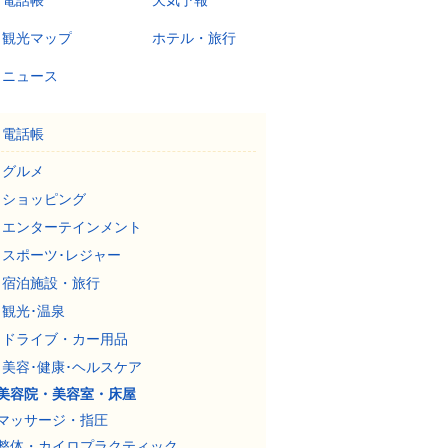
電話帳
天気予報
観光マップ
ホテル・旅行
ニュース
電話帳
グルメ
ショッピング
エンターテインメント
スポーツ･レジャー
宿泊施設・旅行
観光･温泉
ドライブ・カー用品
美容･健康･ヘルスケア
美容院・美容室・床屋
マッサージ・指圧
整体・カイロプラクティック