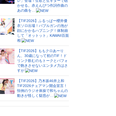
レ」登場！生歌と生ギターで聴
かせる。赤えんぴつ作詞作曲の
あの曲を…
【TIF2026】ふるっぱー櫻井優
衣ソロ出場！バブルガンの泡が
顔にかかるハプニング！体制崩
して「オットット」KAWAII百面
相
【TIF2026】ももクロあーり
ん、30歳になって初のTIF！ド
リンク飲むのもトークとパフォ
で飽きさせないエンタメ力はさ
すが
【TIF2026】乃木坂46井上和
TIF2026チェアマン開会宣言！
恒例のラジオ体操で和ちゃんの
動きが怪しく疑惑が…