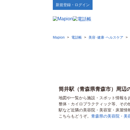
新規登録・ログイン
Mapion
>
電話帳
>
美容･健康･ヘルスケア
>
筒井駅（青森県青森市）周辺
地図や一覧から施設・スポット情報を
整体・カイロプラクティック等、その
駅など近隣の美容院・美容室・床屋情
こちらもどうぞ。
青森県の美容院・美