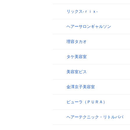
リックス‐ｒｉｘ‐
9
ヘアーサロンギャルソン
10
理容タカオ
11
タケ美容室
12
美容室ビス
13
金澤京子美容室
14
ピューラ（ＰＵＲＡ）
15
ヘアーテクニック・リトルパパ
16