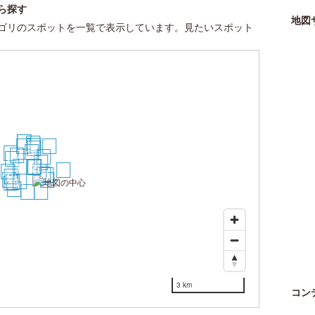
ら探す
地図
ゴリのスポットを一覧で表示しています。見たいスポット
27
28
18
15
17
21
12
10
30
14
7
20
4
9
1
2
23
24
3
5
6
19
26
8
11
22
25
29
16
13
3 km
コン