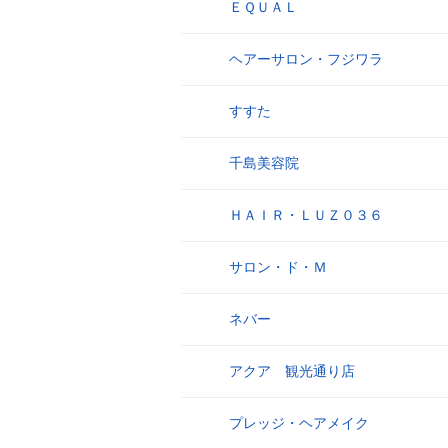
ＥＱＵＡＬ
17
ヘアーサロン・フジワラ
18
すすた
19
千島美容院
20
ＨＡＩＲ・ＬＵＺ０３６
21
サロン・ド・Ｍ
22
ネバー
23
アクア 観光通り店
24
プレッジ・ヘアメイク
25