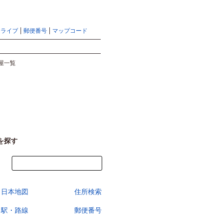
地図検索ならマピオントップ
ヘルプ
サイトマップ
ドライブ
郵便番号
マップコード
検索
屋一覧
を探す
今すぐ地図を見る
日本地図
住所検索
駅・路線
郵便番号