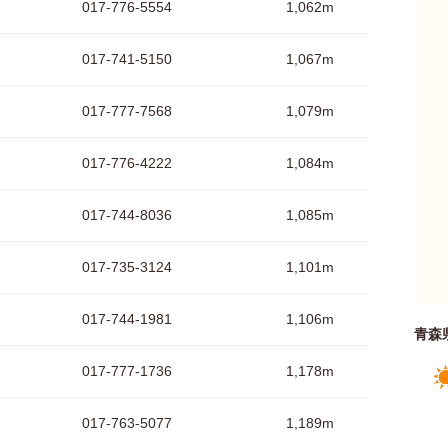
017-776-5554
1,062m
017-741-5150
1,067m
017-777-7568
1,079m
017-776-4222
1,084m
017-744-8036
1,085m
017-735-3124
1,101m
017-744-1981
1,106m
青森
017-777-1736
1,178m
017-763-5077
1,189m