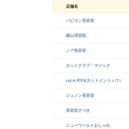
店舗名
パピヨン美容室
1
横山理容院
2
ノア美容室
3
カットクラブ・マジック
4
cut in RYU(カットインリュウ）
5
ジュノン美容室
6
美容室さつき
7
ニューワールドおしゃれ
8