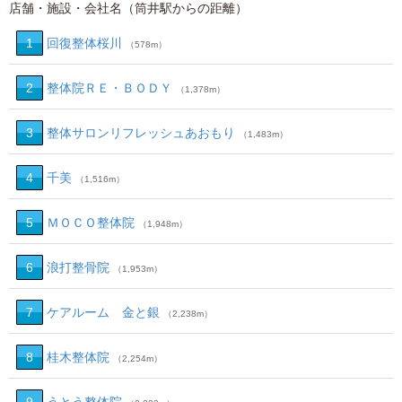
店舗・施設・会社名（筒井駅からの距離）
1
回復整体桜川
（578m）
2
整体院ＲＥ・ＢＯＤＹ
（1,378m）
3
整体サロンリフレッシュあおもり
（1,483m）
4
千美
（1,516m）
5
ＭＯＣＯ整体院
（1,948m）
6
浪打整骨院
（1,953m）
7
ケアルーム 金と銀
（2,238m）
8
桂木整体院
（2,254m）