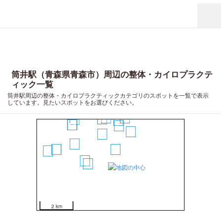
筒井駅（青森県青森市）周辺の整体・カイロプラクテ
ィック一覧
筒井駅周辺の整体・カイロプラクティックカテゴリのスポットを一覧で表示
しています。見たいスポットをお選びください。
10
11
9
15
7
12
13
14
6
5
3
8
16
17
1
18
4
2
2 km