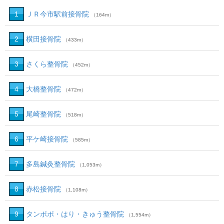
1
ＪＲ今市駅前接骨院
（164m）
2
横田接骨院
（433m）
3
さくら整骨院
（452m）
4
大橋整骨院
（472m）
5
尾崎整骨院
（518m）
6
平ケ崎接骨院
（585m）
7
多島鍼灸整骨院
（1,053m）
8
赤松接骨院
（1,108m）
9
タンポポ・はり・きゅう整骨院
（1,554m）