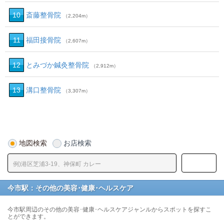
10
斎藤整骨院
（2,204m）
11
福田接骨院
（2,607m）
12
とみづか鍼灸整骨院
（2,912m）
13
溝口整骨院
（3,307m）
地図検索
お店検索
今市駅：その他の美容･健康･ヘルスケア
今市駅周辺のその他の美容･健康･ヘルスケアジャンルからスポットを探すこ
とができます。