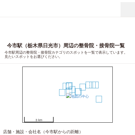
今市駅（栃木県日光市）周辺の整骨院・接骨院一覧
今市駅周辺の整骨院・接骨院カテゴリのスポットを一覧で表示しています。
見たいスポットをお選びください。
10
11
12
5
3
2
9
4
1
7
8
6
13
3 km
店舗・施設・会社名（今市駅からの距離）