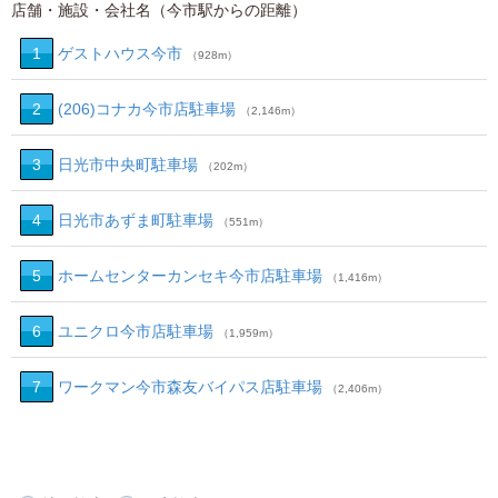
店舗・施設・会社名（今市駅からの距離）
1
ゲストハウス今市
（928m）
2
(206)コナカ今市店駐車場
（2,146m）
3
日光市中央町駐車場
（202m）
4
日光市あずま町駐車場
（551m）
5
ホームセンターカンセキ今市店駐車場
（1,416m）
6
ユニクロ今市店駐車場
（1,959m）
7
ワークマン今市森友バイパス店駐車場
（2,406m）