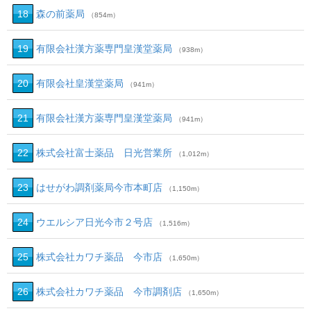
18
森の前薬局
（854m）
19
有限会社漢方薬専門皇漢堂薬局
（938m）
20
有限会社皇漢堂薬局
（941m）
21
有限会社漢方薬専門皇漢堂薬局
（941m）
22
株式会社富士薬品 日光営業所
（1,012m）
23
はせがわ調剤薬局今市本町店
（1,150m）
24
ウエルシア日光今市２号店
（1,516m）
25
株式会社カワチ薬品 今市店
（1,650m）
26
株式会社カワチ薬品 今市調剤店
（1,650m）