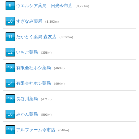
9
ウエルシア薬局 日光今市店
（3,221m）
10
すぎなみ薬局
（3,303m）
11
たかとく薬局 森友店
（3,592m）
12
いちご薬局
（358m）
13
有限会社ホシ薬局
（463m）
14
有限会社ホシ薬局
（464m）
15
長谷川薬局
（471m）
16
みかん薬局
（593m）
17
アルファーム今市店
（640m）