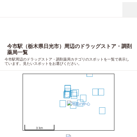
今市駅（栃木県日光市）周辺のドラッグストア・調剤
薬局一覧
今市駅周辺のドラッグストア・調剤薬局カテゴリのスポットを一覧で表示し
ています。見たいスポットをお選びください。
9
20
19
17
8
10
5
13
14
15
3
12
1
2
16
7
6
4
18
11
3 km