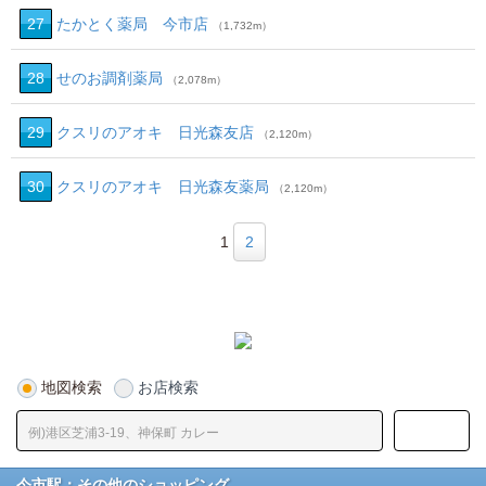
27
たかとく薬局 今市店
（1,732m）
28
せのお調剤薬局
（2,078m）
29
クスリのアオキ 日光森友店
（2,120m）
30
クスリのアオキ 日光森友薬局
（2,120m）
1
2
地図検索
お店検索
今市駅：その他のショッピング