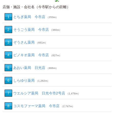
店舗・施設・会社名（今市駅からの距離）
1
とちぎ薬局 今市店
（353m）
2
そうごう薬局 今市店
（360m）
3
ぞうさん薬局
（661m）
4
ピノキオ薬局 今市店
（827m）
5
あおい薬局 日光店
（866m）
6
しらゆり薬局
（1,262m）
7
ウエルシア薬局 日光今市2号店
（1,476m）
8
コスモファーマ薬局 今市店
（2,747m）