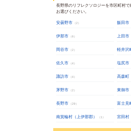
長野県のリフレクソロジーを市区町村で
お選びください。
安曇野市
飯田市
（2）
伊那市
上田市
（6）
岡谷市
軽井沢
（2）
佐久市
塩尻市
（4）
諏訪市
高森町
（4）
茅野市
東御市
（2）
長野市
富士見
（29）
南箕輪村（上伊那郡）
宮田村
（1）