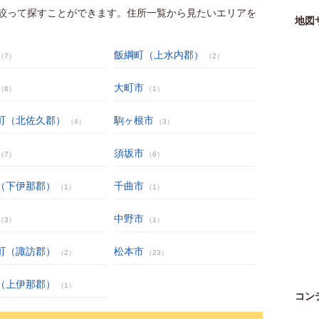
絞って探すことができます。住所一覧から見たいエリアを
地図
飯綱町（上水内郡）
（7）
（2）
大町市
（8）
（1）
町（北佐久郡）
駒ヶ根市
（4）
（3）
須坂市
（7）
（6）
（下伊那郡）
千曲市
（1）
（1）
中野市
（3）
（1）
町（諏訪郡）
松本市
（2）
（23）
（上伊那郡）
（1）
コン