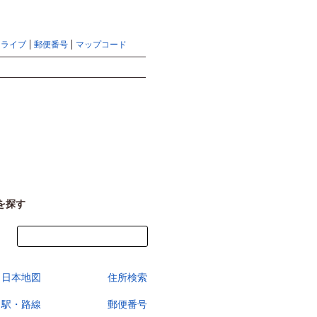
地図検索ならマピオントップ
ヘルプ
サイトマップ
ドライブ
郵便番号
マップコード
検索
を探す
今すぐ地図を見る
日本地図
住所検索
駅・路線
郵便番号