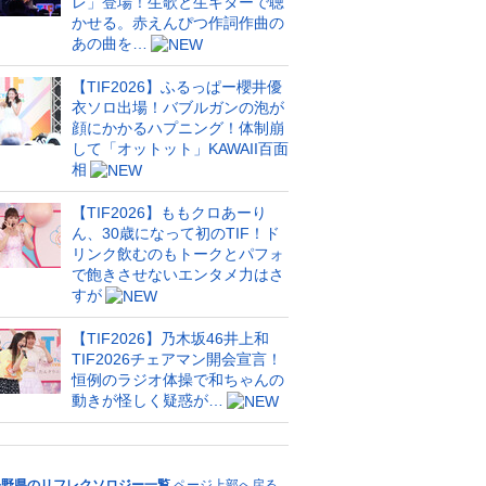
レ」登場！生歌と生ギターで聴
かせる。赤えんぴつ作詞作曲の
あの曲を…
【TIF2026】ふるっぱー櫻井優
衣ソロ出場！バブルガンの泡が
顔にかかるハプニング！体制崩
して「オットット」KAWAII百面
相
【TIF2026】ももクロあーり
ん、30歳になって初のTIF！ド
リンク飲むのもトークとパフォ
で飽きさせないエンタメ力はさ
すが
【TIF2026】乃木坂46井上和
TIF2026チェアマン開会宣言！
恒例のラジオ体操で和ちゃんの
動きが怪しく疑惑が…
長野県のリフレクソロジー一覧
ページ上部へ戻る