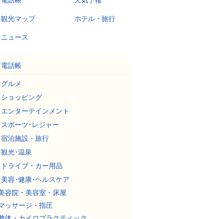
電話帳
天気予報
観光マップ
ホテル・旅行
ニュース
電話帳
グルメ
ショッピング
エンターテインメント
スポーツ･レジャー
宿泊施設・旅行
観光･温泉
ドライブ・カー用品
美容･健康･ヘルスケア
美容院・美容室・床屋
マッサージ・指圧
整体・カイロプラクティック