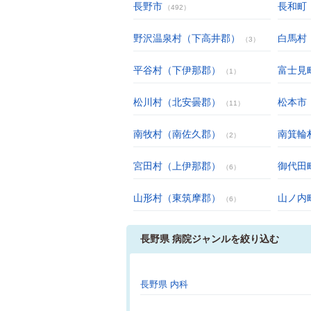
長野市
長和町
（492）
野沢温泉村（下高井郡）
白馬村
（3）
平谷村（下伊那郡）
富士見
（1）
松川村（北安曇郡）
松本市
（11）
南牧村（南佐久郡）
南箕輪
（2）
宮田村（上伊那郡）
御代田
（6）
山形村（東筑摩郡）
山ノ内
（6）
長野県 病院ジャンルを絞り込む
長野県 内科