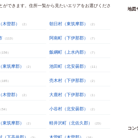
とができます。住所一覧から見たいエリアをお選びくださ
地図
（木曽郡）
朝日村（東筑摩郡）
（2）
（2）
市
阿南町（下伊那郡）
（113）
（7）
飯綱町（上水内郡）
（156）
（7）
（東筑摩郡）
池田町（北安曇郡）
（2）
（11）
売木村（下伊那郡）
（185）
（2）
（木曽郡）
大鹿村（下伊那郡）
（2）
（1）
小谷村（北安曇郡）
（54）
（2）
（東筑摩郡）
軽井沢町（北佐久郡）
（2）
（23）
コン
村（下高井郡）
木曽町（木曽郡）
（3）
（16）