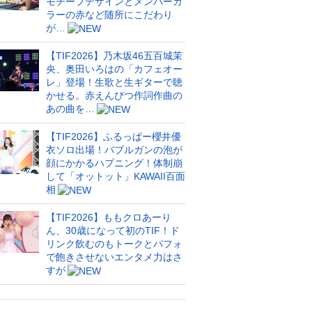
モチーフデザインとメンバーカ
ラーの赤など随所にこだわり
が…
【TIF2026】乃木坂46五百城茉
央、奥田いろはの「カフェオー
レ」登場！生歌と生ギターで聴
かせる。赤えんぴつ作詞作曲の
あの曲を…
【TIF2026】ふるっぱー櫻井優
衣ソロ出場！バブルガンの泡が
顔にかかるハプニング！体制崩
して「オットット」KAWAII百面
相
【TIF2026】ももクロあーり
ん、30歳になって初のTIF！ド
リンク飲むのもトークとパフォ
で飽きさせないエンタメ力はさ
すが