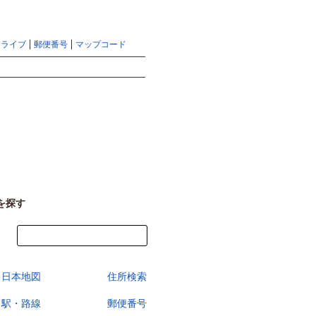
地図検索ならマピオントップ
ヘルプ
サイトマップ
ドライブ
郵便番号
マップコード
検索
を探す
今すぐ地図を見る
日本地図
住所検索
駅・路線
郵便番号