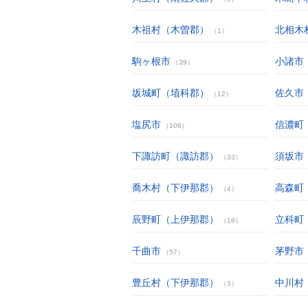
木祖村（木曽郡）
北相木
（1）
駒ヶ根市
小諸市
（39）
坂城町（埴科郡）
佐久市
（12）
塩尻市
信濃町
（106）
下諏訪町（諏訪郡）
須坂市
（33）
喬木村（下伊那郡）
高森町
（4）
辰野町（上伊那郡）
立科町
（18）
千曲市
茅野市
（57）
豊丘村（下伊那郡）
中川村
（3）