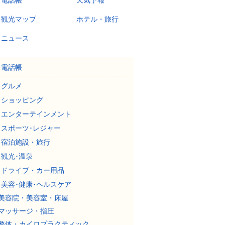
電話帳
天気予報
観光マップ
ホテル・旅行
ニュース
電話帳
グルメ
ショッピング
エンターテインメント
スポーツ･レジャー
宿泊施設・旅行
観光･温泉
ドライブ・カー用品
美容･健康･ヘルスケア
美容院・美容室・床屋
マッサージ・指圧
整体・カイロプラクティック