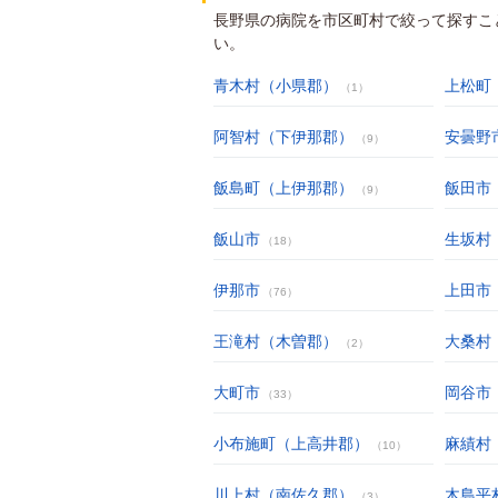
長野県の病院を市区町村で絞って探すこ
い。
青木村（小県郡）
上松町
（1）
阿智村（下伊那郡）
安曇野
（9）
飯島町（上伊那郡）
飯田市
（9）
飯山市
生坂村
（18）
伊那市
上田市
（76）
王滝村（木曽郡）
大桑村
（2）
大町市
岡谷市
（33）
小布施町（上高井郡）
麻績村
（10）
川上村（南佐久郡）
木島平
（3）