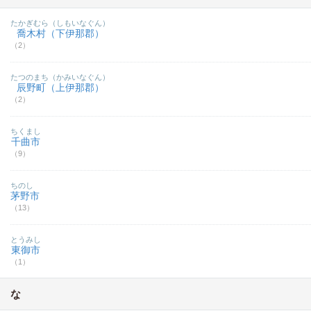
たかぎむら（しもいなぐん）
喬木村（下伊那郡）
（2）
たつのまち（かみいなぐん）
辰野町（上伊那郡）
（2）
ちくまし
千曲市
（9）
ちのし
茅野市
（13）
とうみし
東御市
（1）
な