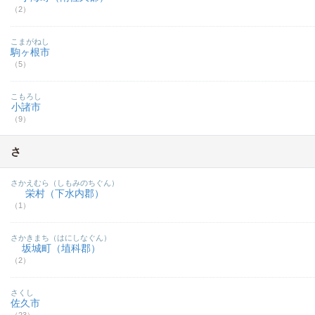
（2）
こまがねし
駒ヶ根市
（5）
こもろし
小諸市
（9）
さ
さかえむら（しもみのちぐん）
栄村（下水内郡）
（1）
さかきまち（はにしなぐん）
坂城町（埴科郡）
（2）
さくし
佐久市