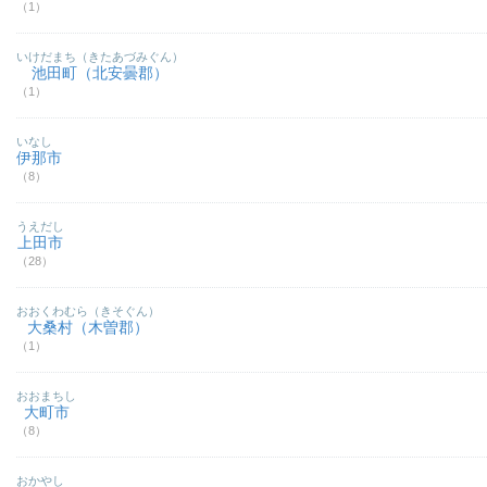
（1）
いけだまち（きたあづみぐん）
池田町（北安曇郡）
（1）
いなし
伊那市
（8）
うえだし
上田市
（28）
おおくわむら（きそぐん）
大桑村（木曽郡）
（1）
おおまちし
大町市
（8）
おかやし