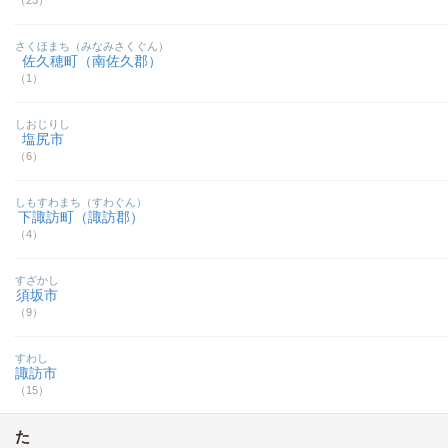
（23）
さくほまち（みなみさくぐん）
佐久穂町（南佐久郡）
（1）
しおじりし
塩尻市
（6）
しもすわまち（すわぐん）
下諏訪町（諏訪郡）
（4）
すざかし
須坂市
（9）
すわし
諏訪市
（15）
た