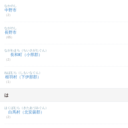
なかのし
中野市
（2）
ながのし
長野市
（65）
ながわまち（ちいさがたぐん）
長和町（小県郡）
（2）
ねばむら（しもいなぐん）
根羽村（下伊那郡）
（1）
は
はくばむら（きたあづみぐん）
白馬村（北安曇郡）
（2）