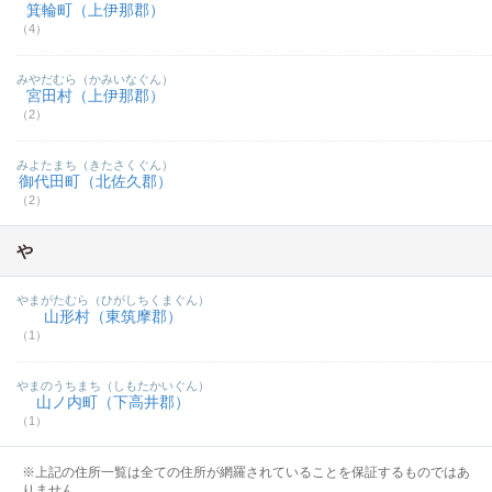
箕輪町（上伊那郡）
（4）
みやだむら（かみいなぐん）
宮田村（上伊那郡）
（2）
みよたまち（きたさくぐん）
御代田町（北佐久郡）
（2）
や
やまがたむら（ひがしちくまぐん）
山形村（東筑摩郡）
（1）
やまのうちまち（しもたかいぐん）
山ノ内町（下高井郡）
（1）
※上記の住所一覧は全ての住所が網羅されていることを保証するものではあ
りません。