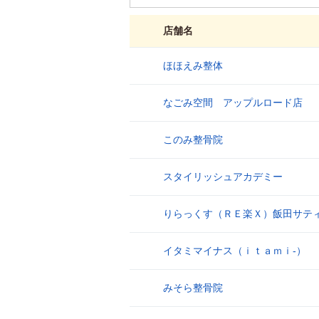
店舗名
ほほえみ整体
1
なごみ空間 アップルロード店
2
このみ整骨院
3
スタイリッシュアカデミー
4
りらっくす（ＲＥ楽Ｘ）飯田サテ
5
イタミマイナス（ｉｔａｍｉ‐）
6
みそら整骨院
7