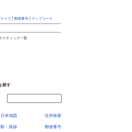
地図検索ならマピオントップ
ヘルプ
サイトマップ
ドライブ
郵便番号
マップコード
検索
ラクティック一覧
を探す
今すぐ地図を見る
日本地図
住所検索
駅・路線
郵便番号