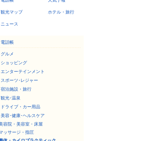
電話帳
天気予報
観光マップ
ホテル・旅行
ニュース
電話帳
グルメ
ショッピング
エンターテインメント
スポーツ･レジャー
宿泊施設・旅行
観光･温泉
ドライブ・カー用品
美容･健康･ヘルスケア
美容院・美容室・床屋
マッサージ・指圧
整体・カイロプラクティック