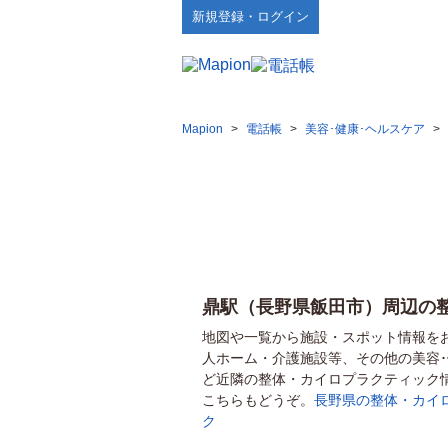
新規登録・ログイン
Mapion
>
電話帳
>
美容･健康･ヘルスケア
>
鼎駅（長野県飯田市）周辺の
地図や一覧から施設・スポット情報を
人ホーム・介護施設等、その他の美容
ど近隣の整体・カイロプラクティック
こちらもどうぞ。
長野県の整体・カイ
ク