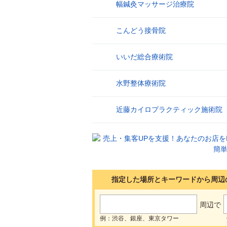
幅鍼灸マッサージ治療院
8
こんどう接骨院
9
いいだ総合療術院
10
水野整体療術院
11
近藤カイロプラクティック施術院
12
指定した場所とキーワードから周辺
周辺で
例：渋谷、銀座、東京タワー