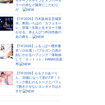
モチーフデザインとメンバーカ
ラーの赤など随所にこだわり
が…
【TIF2026】乃木坂46五百城茉
央、奥田いろはの「カフェオー
レ」登場！生歌と生ギターで聴
かせる。赤えんぴつ作詞作曲の
あの曲を…
【TIF2026】ふるっぱー櫻井優
衣ソロ出場！バブルガンの泡が
顔にかかるハプニング！体制崩
して「オットット」KAWAII百面
相
【TIF2026】ももクロあーり
ん、30歳になって初のTIF！ド
リンク飲むのもトークとパフォ
で飽きさせないエンタメ力はさ
すが