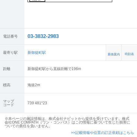
03-3832-2983
電話番号
最寄り駅
新御徒町駅
時刻表
乗換案内
距離
新御徒町駅から直線距離で196m
標高
海抜
2
m
マップ
739 481*23
コード
※本ページの施設情報は、株式会社ナビットから提供を受けています。株式
会社ONE COMPATH（ワン・コンパス）はこの情報に基づいて生じた損害に
ついての責任を負いません。
>>記載情報や位置の訂正依頼はこちら