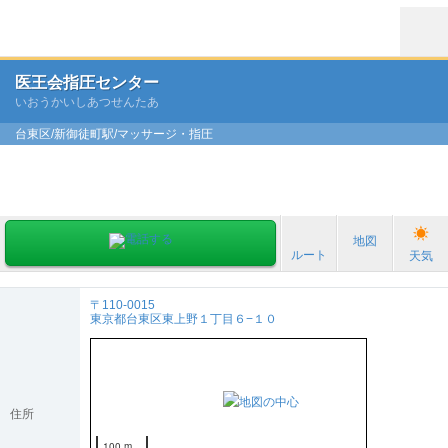
医王会指圧センター
いおうかいしあつせんたあ
台東区/新御徒町駅/マッサージ・指圧
地図
ルート
天気
〒110-0015
東京都台東区東上野１丁目６−１０
住所
100 m