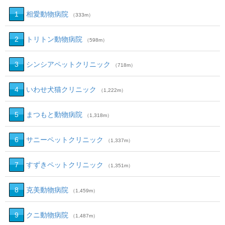
1
相愛動物病院
（333m）
2
トリトン動物病院
（598m）
3
シンシアペットクリニック
（718m）
4
いわせ犬猫クリニック
（1,222m）
5
まつもと動物病院
（1,318m）
6
サニーペットクリニック
（1,337m）
7
すずきペットクリニック
（1,351m）
8
克美動物病院
（1,459m）
9
クニ動物病院
（1,487m）