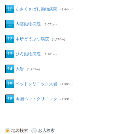
10
あさくさばし動物病院
（1,644m）
11
内藤動物病院
（1,671m）
12
本所どうぶつ病院
（1,710m）
13
ひろ動物病院
（1,901m）
14
大岩
（1,903m）
15
ペットクリニック大岩
（1,903m）
16
両国ペットクリニック
（1,931m）
地図検索
お店検索