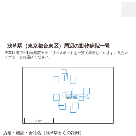
浅草駅（東京都台東区）周辺の動物病院一覧
浅草駅周辺の動物病院カテゴリのスポットを一覧で表示しています。見たい
スポットをお選びください。
13
9
5
11
4
3
14
15
1
2
6
8
7
12
10
16
3 km
店舗・施設・会社名（浅草駅からの距離）