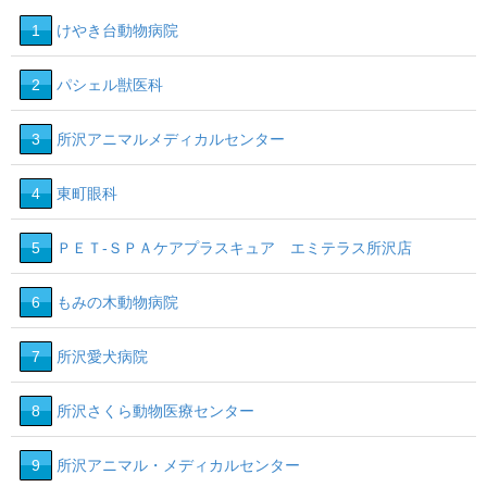
1
けやき台動物病院
2
パシェル獣医科
3
所沢アニマルメディカルセンター
4
東町眼科
5
ＰＥＴ‐ＳＰＡケアプラスキュア エミテラス所沢店
6
もみの木動物病院
7
所沢愛犬病院
8
所沢さくら動物医療センター
9
所沢アニマル・メディカルセンター