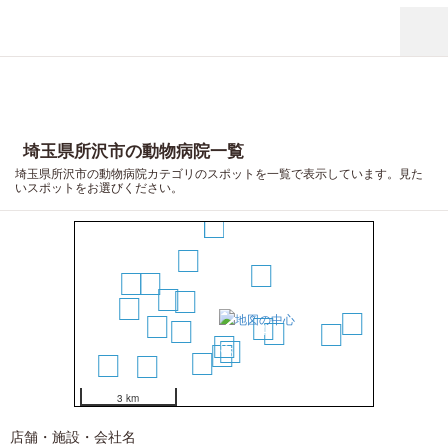
埼玉県所沢市の動物病院一覧
埼玉県所沢市の動物病院カテゴリのスポットを一覧で表示しています。見た
いスポットをお選びください。
13
6
2
15
14
9
1
16
19
12
4
7
10
18
3
5
8
11
20
17
3 km
店舗・施設・会社名