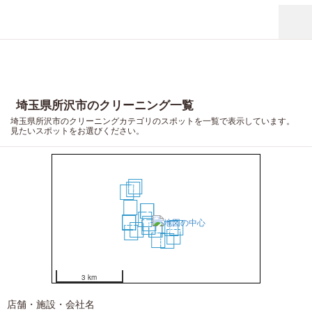
埼玉県所沢市のクリーニング一覧
埼玉県所沢市のクリーニングカテゴリのスポットを一覧で表示しています。
見たいスポットをお選びください。
15
12
18
9
1
2
3
14
13
4
5
10
8
11
6
7
20
17
16
19
3 km
店舗・施設・会社名