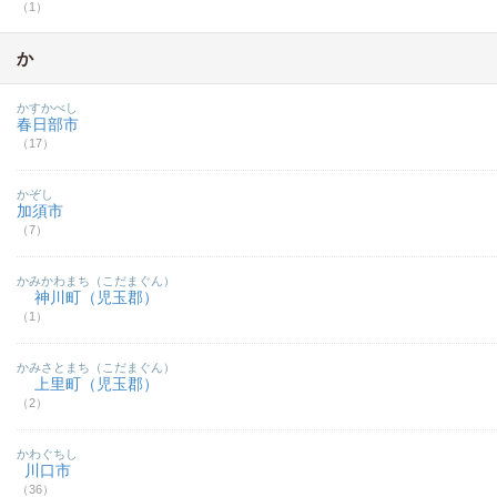
（1）
か
かすかべし
春日部市
（17）
かぞし
加須市
（7）
かみかわまち（こだまぐん）
神川町（児玉郡）
（1）
かみさとまち（こだまぐん）
上里町（児玉郡）
（2）
かわぐちし
川口市
（36）