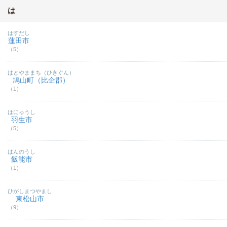
は
はすだし
蓮田市
（5）
はとやままち（ひきぐん）
鳩山町（比企郡）
（1）
はにゅうし
羽生市
（5）
はんのうし
飯能市
（1）
ひがしまつやまし
東松山市
（9）