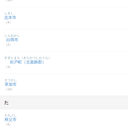
（10）
しきし
志木市
（4）
しらおかし
白岡市
（2）
すぎとまち（きたかつしかぐん）
杉戸町（北葛飾郡）
（3）
そうかし
草加市
（14）
た
ちちぶし
秩父市
（6）