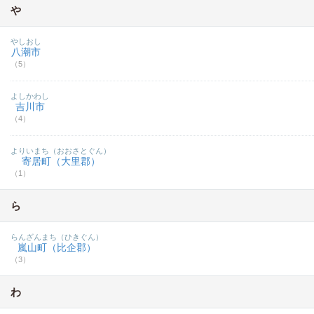
や
やしおし
八潮市
（5）
よしかわし
吉川市
（4）
よりいまち（おおさとぐん）
寄居町（大里郡）
（1）
ら
らんざんまち（ひきぐん）
嵐山町（比企郡）
（3）
わ