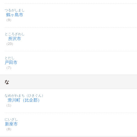
つるがしまし
鶴ヶ島市
（9）
ところざわし
所沢市
（23）
とだし
戸田市
（7）
な
なめがわまち（ひきぐん）
滑川町（比企郡）
（1）
にいざし
新座市
（8）