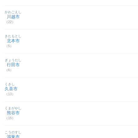
かわごえし
川越市
（22）
きたもとし
北本市
（5）
ぎょうだし
行田市
（6）
くきし
久喜市
（13）
くまがやし
熊谷市
（15）
こうのすし
鴻巣市