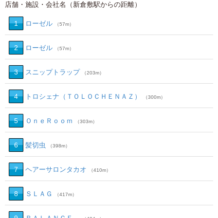
店舗・施設・会社名（新倉敷駅からの距離）
1
ローゼル
（57m）
2
ローゼル
（57m）
3
スニップトラップ
（203m）
4
トロシェナ（ＴＯＬＯＣＨＥＮＡＺ）
（300m）
5
ＯｎｅＲｏｏｍ
（303m）
6
髪切虫
（398m）
7
ヘアーサロンタカオ
（410m）
8
ＳＬＡＧ
（417m）