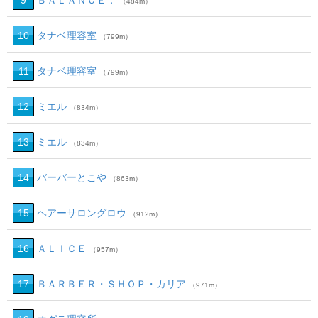
9
ＢＡＬＡＮＣＥ．
（484m）
10
タナベ理容室
（799m）
11
タナベ理容室
（799m）
12
ミエル
（834m）
13
ミエル
（834m）
14
バーバーとこや
（863m）
15
ヘアーサロングロウ
（912m）
16
ＡＬＩＣＥ
（957m）
17
ＢＡＲＢＥＲ・ＳＨＯＰ・カリア
（971m）