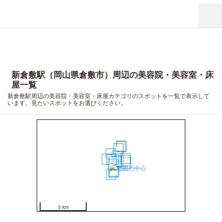
新倉敷駅（岡山県倉敷市）周辺の美容院・美容室・床
屋一覧
新倉敷駅周辺の美容院・美容室・床屋カテゴリのスポットを一覧で表示して
います。見たいスポットをお選びください。
20
18
10
11
5
7
15
4
3
1
2
16
9
8
17
6
12
13
14
19
3 km