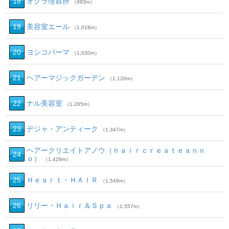
18
オグラ理容所
（993m）
19
美容室エール
（1,018m）
20
ヨシコパーマ
（1,030m）
21
ヘアーマジックガーデン
（1,120m）
22
ナル美容室
（1,285m）
23
デジャ・アンティーク
（1,347m）
ヘアークリエイトアノウ（ｈａｉｒｃｒｅａｔｅａｎｎ
24
ｏ）
（1,429m）
25
Ｈｅａｒｔ・ＨＡＩＲ
（1,549m）
26
リリー・Ｈａｉｒ＆Ｓｐａ
（1,557m）